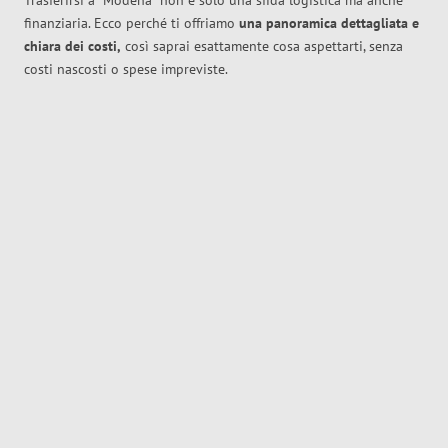
Trasferirsi a
Modena
non è solo una sfida logistica ma anche
finanziaria. Ecco perché ti offriamo
una panoramica dettagliata e
chiara dei costi,
così saprai esattamente cosa aspettarti, senza
costi nascosti o spese impreviste.