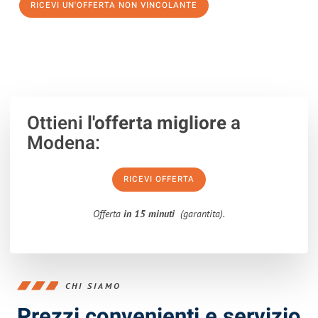
RICEVI UN'OFFERTA NON VINCOLANTE
100% non vincolante – Risposta garantita entro 15 minuti.
Ottieni
l'offerta migliore
a
Modena:
RICEVI OFFERTA
Offerta
in 15 minuti
(garantita).
CHI SIAMO
Prezzi convenienti e servizio