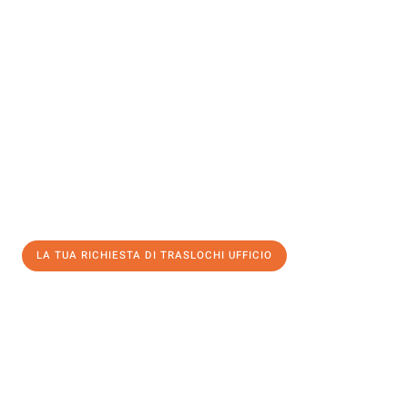
Sperimenta con Traslochi Modena quanto può essere
semplice e
senza stress
fare un trasloco per Traslochi ufficio . Il nostro team
di esperti è pronto a garantire un processo liscio per te.
Ottieni subito un'offerta non vincolante
e
risparmia € 100:
LA TUA RICHIESTA DI TRASLOCHI UFFICIO
0299948957