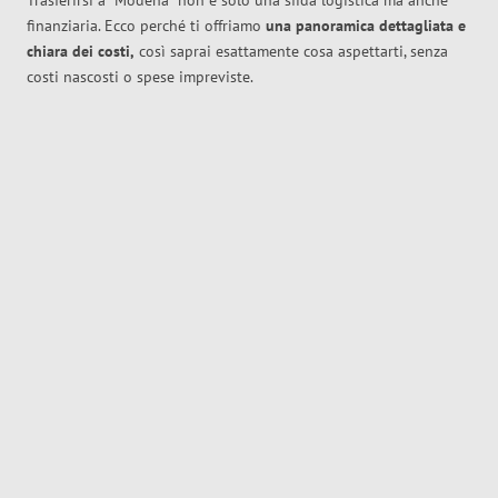
Trasferirsi a
Modena
non è solo una sfida logistica ma anche
finanziaria. Ecco perché ti offriamo
una panoramica dettagliata e
chiara dei costi,
così saprai esattamente cosa aspettarti, senza
costi nascosti o spese impreviste.