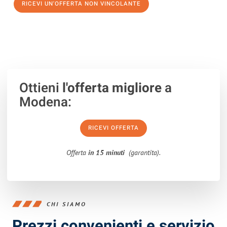
RICEVI UN'OFFERTA NON VINCOLANTE
100% non vincolante – Risposta garantita entro 15 minuti.
Ottieni
l'offerta migliore
a
Modena:
RICEVI OFFERTA
Offerta
in 15 minuti
(garantita).
CHI SIAMO
Prezzi convenienti e servizio