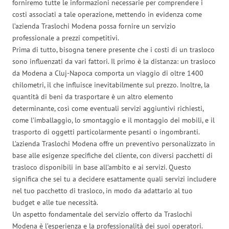
forniremo tutte le informazioni necessarie per comprendere i
costi associati a tale operazione, mettendo in evidenza come
l’azienda Traslochi Modena possa fornire un servizio
professionale a prezzi competitivi.
Prima di tutto, bisogna tenere presente che i costi di un trasloco
sono influenzati da vari fattori. Il primo è la distanza: un trasloco
da Modena a Cluj-Napoca comporta un viaggio di oltre 1400
chilometri, il che influisce inevitabilmente sul prezzo. Inoltre, la
quantità di beni da trasportare è un altro elemento
determinante, così come eventuali servizi aggiuntivi richiesti,
come l’imballaggio, lo smontaggio e il montaggio dei mobili, e il
trasporto di oggetti particolarmente pesanti o ingombranti.
L’azienda Traslochi Modena offre un preventivo personalizzato in
base alle esigenze specifiche del cliente, con diversi pacchetti di
trasloco disponibili in base all’ambito e ai servizi. Questo
significa che sei tu a decidere esattamente quali servizi includere
nel tuo pacchetto di trasloco, in modo da adattarlo al tuo
budget e alle tue necessità.
Un aspetto fondamentale del servizio offerto da Traslochi
Modena è l’esperienza e la professionalità dei suoi operatori.