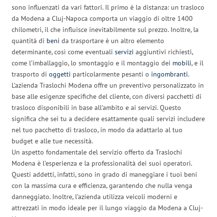
sono influenzati da vari fattori. Il primo è la distanza: un trasloco
da Modena a Cluj-Napoca comporta un viaggio di oltre 1400
chilometri, il che influisce inevitabilmente sul prezzo. Inoltre, la
quantità di
beni
da trasportare è un altro elemento
determinante, così come eventuali
servizi
aggiuntivi richiesti,
come l’imballaggio, lo smontaggio e il montaggio dei
mobili
, e il
trasporto di
oggetti
particolarmente pesanti o
ingombranti
.
L’azienda Traslochi Modena offre un preventivo personalizzato in
base alle esigenze specifiche del cliente, con diversi pacchetti di
trasloco disponibili in base all’ambito e ai servizi. Questo
significa che sei tu a decidere esattamente quali servizi includere
nel tuo pacchetto di trasloco, in modo da adattarlo al tuo
budget e alle tue necessità.
Un aspetto fondamentale del servizio offerto da Traslochi
Modena è l’esperienza e la professionalità dei suoi operatori.
Questi addetti, infatti, sono in grado di maneggiare i tuoi beni
con la massima cura e efficienza, garantendo che nulla venga
danneggiato. Inoltre, l’azienda utilizza veicoli moderni e
attrezzati in modo ideale per il lungo viaggio da Modena a Cluj-