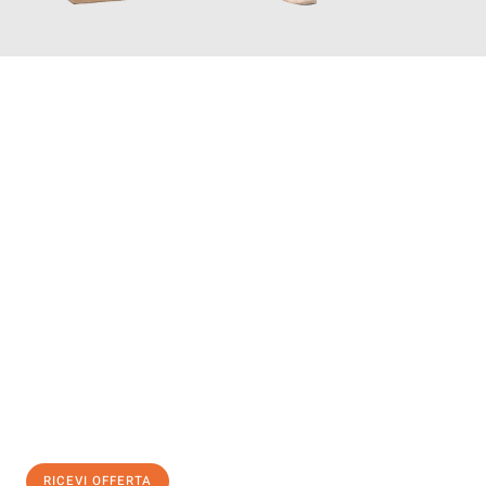
INFORMATI ORA
Scopri con Traslochi Modena quanto può essere
facile e senza
stress il tuo trasloco a Modena
. Il nostro team di esperti è
pronto ad assicurarti una transizione senza intoppi nella tua
nuova casa.
Ottieni subito
un'offerta non vincolante
e
risparmia € 100:
RICEVI OFFERTA
0299948957