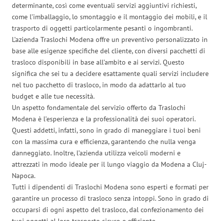
determinante, così come eventuali servizi aggiuntivi richiesti,
come l’imballaggio, lo smontaggio e il montaggio dei mobili, e il
trasporto di oggetti particolarmente pesanti o ingombranti.
L’azienda Traslochi Modena offre un preventivo personalizzato in
base alle esigenze specifiche del cliente, con diversi pacchetti di
trasloco disponibili in base all’ambito e ai servizi. Questo
significa che sei tu a decidere esattamente quali servizi includere
nel tuo pacchetto di trasloco, in modo da adattarlo al tuo
budget e alle tue necessità.
Un aspetto fondamentale del servizio offerto da Traslochi
Modena è l’esperienza e la professionalità dei suoi operatori.
Questi addetti, infatti, sono in grado di maneggiare i tuoi beni
con la massima cura e efficienza, garantendo che nulla venga
danneggiato. Inoltre, l’azienda utilizza veicoli moderni e
attrezzati in modo ideale per il lungo viaggio da Modena a Cluj-
Napoca.
Tutti i dipendenti di Traslochi Modena sono esperti e formati per
garantire un processo di trasloco senza intoppi. Sono in grado di
occuparsi di ogni aspetto del trasloco, dal confezionamento dei
tuoi oggetti al loro trasporto sicuro e efficiente.