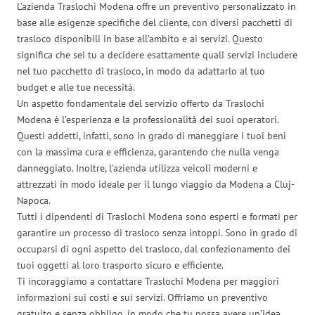
L’azienda Traslochi Modena offre un preventivo personalizzato in
base alle esigenze specifiche del cliente, con diversi pacchetti di
trasloco disponibili in base all’ambito e ai servizi. Questo
significa che sei tu a decidere esattamente quali servizi includere
nel tuo pacchetto di trasloco, in modo da adattarlo al tuo
budget e alle tue necessità.
Un aspetto fondamentale del servizio offerto da Traslochi
Modena è l’esperienza e la professionalità dei suoi operatori.
Questi addetti, infatti, sono in grado di maneggiare i tuoi beni
con la massima cura e efficienza, garantendo che nulla venga
danneggiato. Inoltre, l’azienda utilizza veicoli moderni e
attrezzati in modo ideale per il lungo viaggio da Modena a Cluj-
Napoca.
Tutti i dipendenti di Traslochi Modena sono esperti e formati per
garantire un processo di trasloco senza intoppi. Sono in grado di
occuparsi di ogni aspetto del trasloco, dal confezionamento dei
tuoi oggetti al loro trasporto sicuro e efficiente.
Ti incoraggiamo a contattare Traslochi Modena per maggiori
informazioni sui costi e sui servizi. Offriamo un preventivo
gratuito e senza obbligo, in modo che tu possa avere un’idea