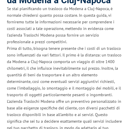
da Modena a Cluj-Napoca
Se stai pianificando un trasloco da Modena a Cluj-Napoca, è
normale chiedersi quanto possa costare. In questa guida, vi
forniremo tutte le informazioni necessarie per comprendere i
costi associati a tale operazione, mettendo in evidenza come
l’azienda Traslochi Modena possa fornire un servizio
professionale a prezzi competitivi.
Prima di tutto, bisogna tenere presente che i costi di un trasloco
sono influenzati da vari fattori. Il primo è la distanza: un trasloco
da Modena a Cluj-Napoca comporta un viaggio di oltre 1400
chilometri, il che influisce inevitabilmente sul prezzo. Inoltre, la
quantità di beni da trasportare è un altro elemento
determinante, così come eventuali servizi aggiuntivi richiesti,
come l’imballaggio, lo smontaggio e il montaggio dei mobili, e il
trasporto di oggetti particolarmente pesanti o ingombranti.
L’azienda Traslochi Modena offre un preventivo personalizzato in
base alle esigenze specifiche del cliente, con diversi pacchetti di
trasloco disponibili in base all’ambito e ai servizi. Questo
significa che sei tu a decidere esattamente quali servizi includere
nel tuo pacchetto di trasloco, in modo da adattarlo al tuo