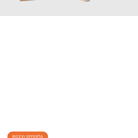
INFORMATI ORA
Scopri con Traslochi Modena quanto può essere
facile e senza
stress il tuo trasloco a Modena
. Il nostro team di esperti è
pronto ad assicurarti una transizione senza intoppi nella tua
nuova casa.
Ottieni subito
un'offerta non vincolante
e
risparmia € 100:
RICEVI OFFERTA
0299948957