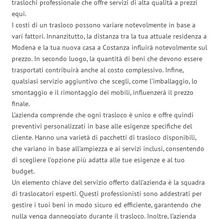
traslochi professionale che offre servizi di alta qualità a prezzi
equi.
I costi di un trasloco possono variare notevolmente in base a
vari fattori. Innanzitutto, la distanza tra la tua attuale residenza a
Modena e la tua nuova casa a Costanza influirà notevolmente sul
prezzo. In secondo luogo, la quantità di beni che devono essere
trasportati contribuirà anche al costo complessivo. Infine,
qualsiasi servizio aggiuntivo che scegli, come l’imballaggio, lo
smontaggio e il rimontaggio dei mobili, influenzerà il prezzo
finale.
L’azienda comprende che ogni trasloco è unico e offre quindi
preventivi personalizzati in base alle esigenze specifiche del
cliente. Hanno una varietà di pacchetti di trasloco disponibili,
che variano in base all’ampiezza e ai servizi inclusi, consentendo
di scegliere l’opzione più adatta alle tue esigenze e al tuo
budget.
Un elemento chiave del servizio offerto dall’azienda è la squadra
di traslocatori esperti. Questi professionisti sono addestrati per
gestire i tuoi beni in modo sicuro ed efficiente, garantendo che
nulla venga danneggiato durante il trasloco. Inoltre, l’azienda