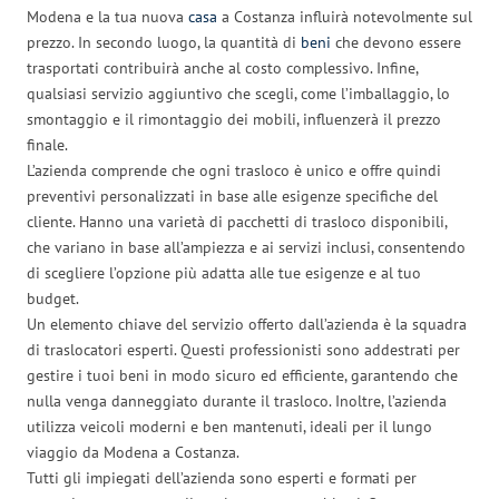
Modena e la tua nuova
casa
a Costanza influirà notevolmente sul
prezzo. In secondo luogo, la quantità di
beni
che devono essere
trasportati contribuirà anche al costo complessivo. Infine,
qualsiasi servizio aggiuntivo che scegli, come l’imballaggio, lo
smontaggio e il rimontaggio dei mobili, influenzerà il prezzo
finale.
L’azienda comprende che ogni trasloco è unico e offre quindi
preventivi personalizzati in base alle esigenze specifiche del
cliente. Hanno una varietà di pacchetti di trasloco disponibili,
che variano in base all’ampiezza e ai servizi inclusi, consentendo
di scegliere l’opzione più adatta alle tue esigenze e al tuo
budget.
Un elemento chiave del servizio offerto dall’azienda è la squadra
di traslocatori esperti. Questi professionisti sono addestrati per
gestire i tuoi beni in modo sicuro ed efficiente, garantendo che
nulla venga danneggiato durante il trasloco. Inoltre, l’azienda
utilizza veicoli moderni e ben mantenuti, ideali per il lungo
viaggio da Modena a Costanza.
Tutti gli impiegati dell’azienda sono esperti e formati per