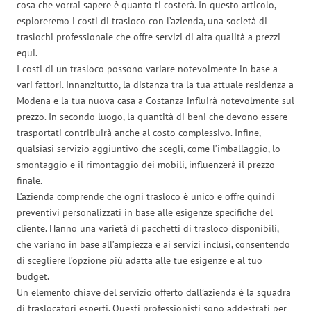
cosa che vorrai sapere è quanto ti costerà. In questo articolo,
esploreremo i costi di trasloco con l’azienda, una società di
traslochi professionale che offre servizi di alta qualità a prezzi
equi.
I costi di un trasloco possono variare notevolmente in base a
vari fattori. Innanzitutto, la distanza tra la tua attuale residenza a
Modena e la tua nuova casa a Costanza influirà notevolmente sul
prezzo. In secondo luogo, la quantità di beni che devono essere
trasportati contribuirà anche al costo complessivo. Infine,
qualsiasi servizio aggiuntivo che scegli, come l’imballaggio, lo
smontaggio e il rimontaggio dei mobili, influenzerà il prezzo
finale.
L’azienda comprende che ogni trasloco è unico e offre quindi
preventivi personalizzati in base alle esigenze specifiche del
cliente. Hanno una varietà di pacchetti di trasloco disponibili,
che variano in base all’ampiezza e ai servizi inclusi, consentendo
di scegliere l’opzione più adatta alle tue esigenze e al tuo
budget.
Un elemento chiave del servizio offerto dall’azienda è la squadra
di traslocatori esperti. Questi professionisti sono addestrati per