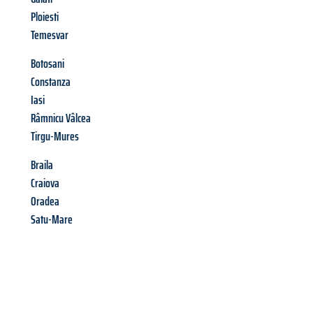
Ploiesti
Temesvar
Botosani
Constanza
Iasi
Râmnicu Vâlcea
Tirgu-Mures
Braila
Craiova
Oradea
Satu-Mare