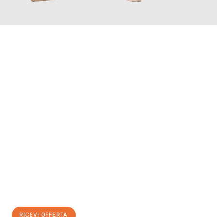
INFORMATI ORA
Scopri con Traslochi Modena quanto può essere
facile e senza
stress il tuo trasloco a Modena
. Il nostro team di esperti è
pronto ad assicurarti una transizione senza intoppi nella tua
nuova casa.
Ottieni subito
un'offerta non vincolante
e
risparmia € 100:
RICEVI OFFERTA
0299948957