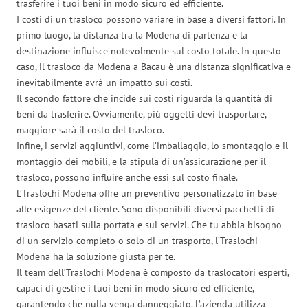
trasferire i tuoi beni in modo sicuro ed efficiente.
I costi di un trasloco possono variare in base a diversi fattori. In
primo luogo, la distanza tra la Modena di partenza e la
destinazione influisce notevolmente sul costo totale. In questo
caso, il trasloco da Modena a Bacau è una distanza significativa e
inevitabilmente avrà un impatto sui costi.
Il secondo fattore che incide sui costi riguarda la quantità di
beni da trasferire. Ovviamente, più oggetti devi trasportare,
maggiore sarà il costo del trasloco.
Infine, i servizi aggiuntivi, come l’imballaggio, lo smontaggio e il
montaggio dei mobili, e la stipula di un’assicurazione per il
trasloco, possono influire anche essi sul costo finale.
L’Traslochi Modena offre un preventivo personalizzato in base
alle esigenze del cliente. Sono disponibili diversi pacchetti di
trasloco basati sulla portata e sui servizi. Che tu abbia bisogno
di un servizio completo o solo di un trasporto, l’Traslochi
Modena ha la soluzione giusta per te.
Il team dell’Traslochi Modena è composto da traslocatori esperti,
capaci di gestire i tuoi beni in modo sicuro ed efficiente,
garantendo che nulla venga danneggiato. L’azienda utilizza