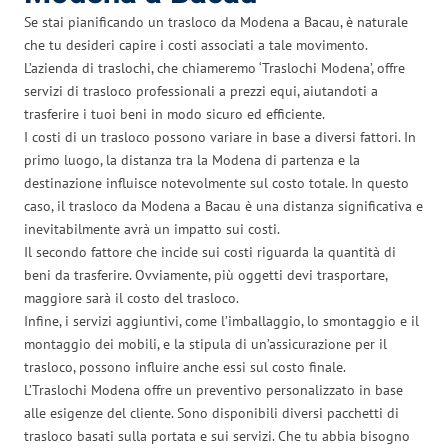
Se stai pianificando un trasloco da Modena a Bacau, è naturale
che tu desideri capire i costi associati a tale movimento.
L’azienda di traslochi, che chiameremo ‘Traslochi Modena’, offre
servizi di trasloco professionali a prezzi equi, aiutandoti a
trasferire i tuoi beni in modo sicuro ed efficiente.
I costi di un trasloco possono variare in base a diversi fattori. In
primo luogo, la distanza tra la Modena di partenza e la
destinazione influisce notevolmente sul costo totale. In questo
caso, il trasloco da Modena a Bacau è una distanza significativa e
inevitabilmente avrà un impatto sui costi.
Il secondo fattore che incide sui costi riguarda la quantità di
beni da trasferire. Ovviamente, più oggetti devi trasportare,
maggiore sarà il costo del trasloco.
Infine, i servizi aggiuntivi, come l’imballaggio, lo smontaggio e il
montaggio dei mobili, e la stipula di un’assicurazione per il
trasloco, possono influire anche essi sul costo finale.
L’Traslochi Modena offre un preventivo personalizzato in base
alle esigenze del cliente. Sono disponibili diversi pacchetti di
trasloco basati sulla portata e sui servizi. Che tu abbia bisogno