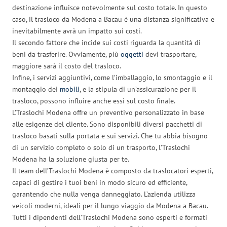
destinazione influisce notevolmente sul costo totale. In questo
caso, il trasloco da Modena a Bacau è una distanza significativa e
inevitabilmente avrà un impatto sui costi.
Il secondo fattore che incide sui costi riguarda la quantità di
beni da trasferire. Ovviamente, più
oggetti
devi trasportare,
maggiore sarà il costo del trasloco.
Infine, i servizi aggiuntivi, come l’imballaggio, lo smontaggio e il
montaggio dei
mobili
, e la stipula di un’assicurazione per il
trasloco, possono influire anche essi sul costo finale.
L’Traslochi Modena offre un preventivo personalizzato in base
alle esigenze del cliente. Sono disponibili diversi pacchetti di
trasloco basati sulla portata e sui servizi. Che tu abbia bisogno
di un servizio completo o solo di un trasporto, l’Traslochi
Modena ha la soluzione giusta per te.
Il team dell’Traslochi Modena è composto da traslocatori esperti,
capaci di gestire i tuoi beni in modo sicuro ed efficiente,
garantendo che nulla venga danneggiato. L’azienda utilizza
veicoli moderni, ideali per il lungo viaggio da Modena a Bacau.
Tutti i dipendenti dell’Traslochi Modena sono esperti e formati