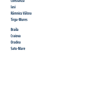
Constanza
Iasi
Râmnicu Vâlcea
Tirgu-Mures
Braila
Craiova
Oradea
Satu-Mare
Richiedi ora la tua
offerta
al
miglior
prezzo !