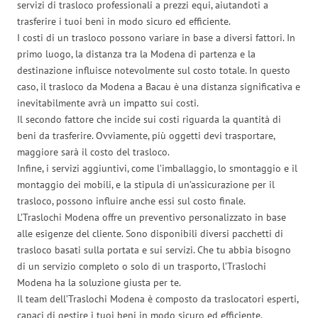
servizi di trasloco professionali a prezzi equi, aiutandoti a
trasferire i tuoi beni in modo sicuro ed efficiente.
I costi di un trasloco possono variare in base a diversi fattori. In
primo luogo, la distanza tra la Modena di partenza e la
destinazione influisce notevolmente sul costo totale. In questo
caso, il trasloco da Modena a Bacau è una distanza significativa e
inevitabilmente avrà un impatto sui costi.
Il secondo fattore che incide sui costi riguarda la quantità di
beni da trasferire. Ovviamente, più oggetti devi trasportare,
maggiore sarà il costo del trasloco.
Infine, i servizi aggiuntivi, come l’imballaggio, lo smontaggio e il
montaggio dei mobili, e la stipula di un’assicurazione per il
trasloco, possono influire anche essi sul costo finale.
L’Traslochi Modena offre un preventivo personalizzato in base
alle esigenze del cliente. Sono disponibili diversi pacchetti di
trasloco basati sulla portata e sui servizi. Che tu abbia bisogno
di un servizio completo o solo di un trasporto, l’Traslochi
Modena ha la soluzione giusta per te.
Il team dell’Traslochi Modena è composto da traslocatori esperti,
capaci di gestire i tuoi beni in modo sicuro ed efficiente,