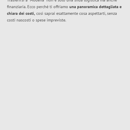
Trasferirsi a
Modena
non è solo una sfida logistica ma anche
finanziaria. Ecco perché ti offriamo
una panoramica dettagliata e
chiara dei costi,
così saprai esattamente cosa aspettarti, senza
costi nascosti o spese impreviste.