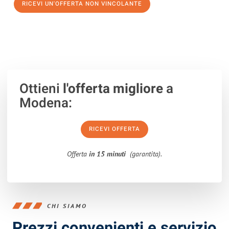
RICEVI UN'OFFERTA NON VINCOLANTE
100% non vincolante – Risposta garantita entro 15 minuti.
Ottieni
l'offerta migliore
a
Modena:
RICEVI OFFERTA
Offerta
in 15 minuti
(garantita).
CHI SIAMO
Prezzi convenienti e servizio