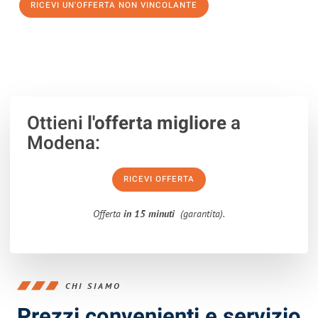
RICEVI UN'OFFERTA NON VINCOLANTE
100% non vincolante – Risposta garantita entro 15 minuti.
Ottieni
l'offerta migliore
a
Modena:
RICEVI OFFERTA
Offerta
in 15 minuti
(garantita).
CHI SIAMO
Prezzi convenienti e servizio