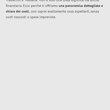
Trasferirsi a
Modena
non è solo una sfida logistica ma anche
finanziaria. Ecco perché ti offriamo
una panoramica dettagliata e
chiara dei costi,
così saprai esattamente cosa aspettarti, senza
costi nascosti o spese impreviste.