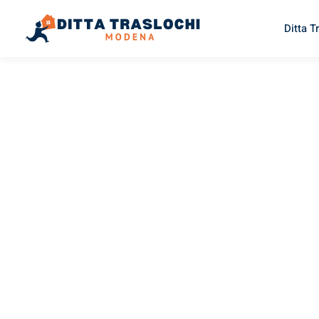
Ditta 
TRASLOCHI MODENA
Traslochi
Modena
Se
Il tuo trasloco Modena Serbia può essere così facile! Sper