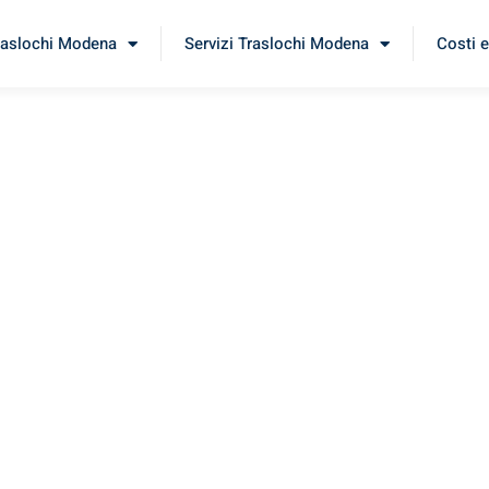
Traslochi Modena
Servizi Traslochi Modena
Costi e
rbia
imenta il nostro