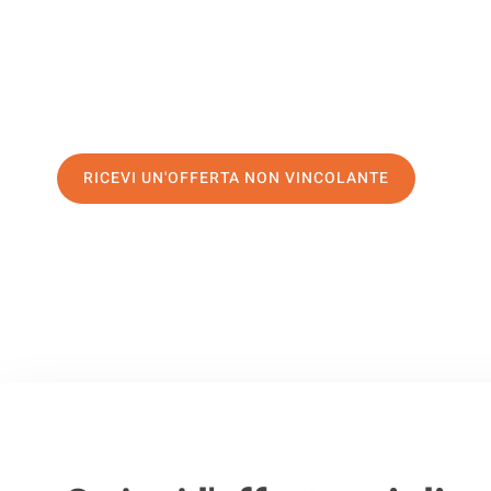
servizio di prima classe
e assicurati i
migliori prezzi in M
Richiedo ora la tua offerta personalizzata e fai il primo 
trasloco senza stress a Serbia
RICEVI UN'OFFERTA NON VINCOLANTE
100% non vincolante – Risposta garantita entro 15 minuti.