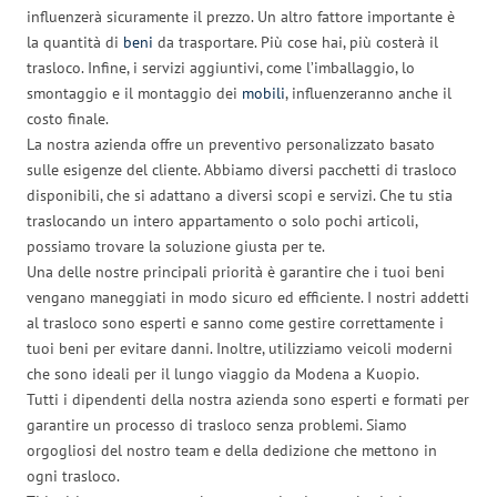
influenzerà sicuramente il prezzo. Un altro fattore importante è
la quantità di
beni
da trasportare. Più cose hai, più costerà il
trasloco. Infine, i servizi aggiuntivi, come l’imballaggio, lo
smontaggio e il montaggio dei
mobili
, influenzeranno anche il
costo finale.
La nostra azienda offre un preventivo personalizzato basato
sulle esigenze del cliente. Abbiamo diversi pacchetti di trasloco
disponibili, che si adattano a diversi scopi e servizi. Che tu stia
traslocando un intero appartamento o solo pochi articoli,
possiamo trovare la soluzione giusta per te.
Una delle nostre principali priorità è garantire che i tuoi beni
vengano maneggiati in modo sicuro ed efficiente. I nostri addetti
al trasloco sono esperti e sanno come gestire correttamente i
tuoi beni per evitare danni. Inoltre, utilizziamo veicoli moderni
che sono ideali per il lungo viaggio da Modena a Kuopio.
Tutti i dipendenti della nostra azienda sono esperti e formati per
garantire un processo di trasloco senza problemi. Siamo
orgogliosi del nostro team e della dedizione che mettono in
ogni trasloco.