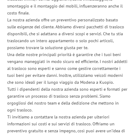
smontaggio e il montaggio dei mobili, influenzeranno anche il
costo finale.
La nostra azienda offre un preventivo personalizzato basato
sulle esigenze del cliente. Abbiamo diversi pacchetti di trasloco
disponibili, che si adattano a diversi scopi e servizi. Che tu stia
traslocando un intero appartamento o solo pochi articoli,
possiamo trovare la soluzione giusta per te.
Una delle nostre principali priorità è garantire che i tuoi beni
vengano maneggiati in modo sicuro ed efficiente. I nostri addetti
al trasloco sono esperti e sanno come gestire correttamente i
tuoi beni per evitare danni. Inoltre, utilizziamo veicoli moderni
che sono ideali per il lungo viaggio da Modena a Kuopio.
Tutti i dipendenti della nostra azienda sono esperti e formati per
garantire un processo di trasloco senza problemi. Siamo
orgogliosi del nostro team e della dedizione che mettono in
ogni trasloco.
Ti invitiamo a contattare la nostra azienda per ulteriori
informazioni sui costi e sui servizi di trasloco. Offriamo un
preventivo gratuito e senza impegno, così puoi avere un’idea di