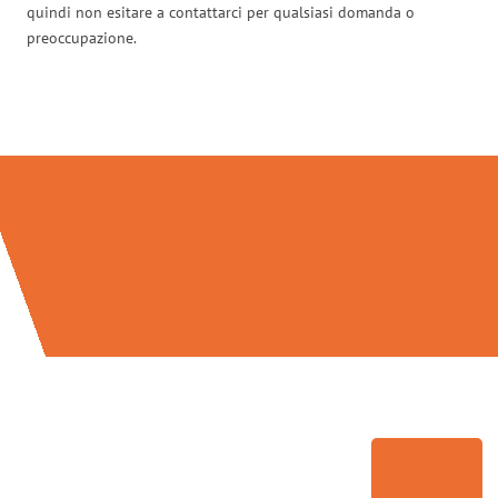
quindi non esitare a contattarci per qualsiasi domanda o
preoccupazione.
Traslochi Modena in numeri: