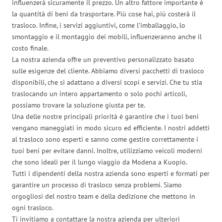
influenzerà sicuramente il prezzo. Un altro fattore importante è
la quantità di beni da trasportare. Più cose hai, più costerà il
trasloco. Infine, i servizi aggiuntivi, come l’imballaggio, lo
smontaggio e il montaggio dei mobili, influenzeranno anche il
costo finale.
La nostra azienda offre un preventivo personalizzato basato
sulle esigenze del cliente. Abbiamo diversi pacchetti di trasloco
disponibili, che si adattano a diversi scopi e servizi. Che tu stia
traslocando un intero appartamento o solo pochi articoli,
possiamo trovare la soluzione giusta per te.
Una delle nostre principali priorità è garantire che i tuoi beni
vengano maneggiati in modo sicuro ed efficiente. I nostri addetti
al trasloco sono esperti e sanno come gestire correttamente i
tuoi beni per evitare danni. Inoltre, utilizziamo veicoli moderni
che sono ideali per il lungo viaggio da Modena a Kuopio.
Tutti i dipendenti della nostra azienda sono esperti e formati per
garantire un processo di trasloco senza problemi. Siamo
orgogliosi del nostro team e della dedizione che mettono in
ogni trasloco.
Ti invitiamo a contattare la nostra azienda per ulteriori