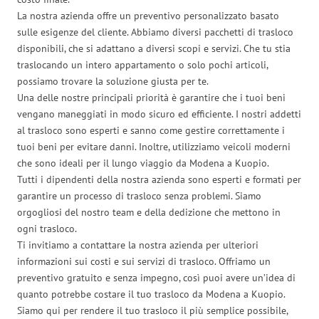
La nostra azienda offre un preventivo personalizzato basato
sulle esigenze del cliente. Abbiamo diversi pacchetti di trasloco
disponibili, che si adattano a diversi scopi e servizi. Che tu stia
traslocando un intero appartamento o solo pochi articoli,
possiamo trovare la soluzione giusta per te.
Una delle nostre principali priorità è garantire che i tuoi beni
vengano maneggiati in modo sicuro ed efficiente. I nostri addetti
al trasloco sono esperti e sanno come gestire correttamente i
tuoi beni per evitare danni. Inoltre, utilizziamo veicoli moderni
che sono ideali per il lungo viaggio da Modena a Kuopio.
Tutti i dipendenti della nostra azienda sono esperti e formati per
garantire un processo di trasloco senza problemi. Siamo
orgogliosi del nostro team e della dedizione che mettono in
ogni trasloco.
Ti invitiamo a contattare la nostra azienda per ulteriori
informazioni sui costi e sui servizi di trasloco. Offriamo un
preventivo gratuito e senza impegno, così puoi avere un’idea di
quanto potrebbe costare il tuo trasloco da Modena a Kuopio.
Siamo qui per rendere il tuo trasloco il più semplice possibile,