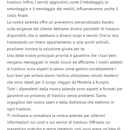
trasloco. Infine, i servizi aggiuntivi, come l’imballaggio, lo
smontaggio e il montaggio dei mobili, influenzeranno anche il
costo finale.
La nostra azienda offre un preventivo personalizzato basato
sulle esigenze del cliente. Abbiamo diversi pacchetti di trasloco
disponibili, che si adattano a diversi scopi e servizi. Che tu stia
traslocando un intero appartamento o solo pochi articoli,
possiamo trovare la soluzione giusta per te.
Una delle nostre principali priorità è garantire che i tuoi beni
vengano maneggiati in modo sicuro ed efficiente. I nostri addetti
al trasloco sono esperti e sanno come gestire correttamente i
tuoi beni per evitare danni. Inoltre, utilizziamo veicoli moderni
che sono ideali per il lungo viaggio da Modena a Kuopio.
Tutti i dipendenti della nostra azienda sono esperti e formati per
garantire un processo di trasloco senza problemi. Siamo
orgogliosi del nostro team e della dedizione che mettono in
ogni trasloco.
Ti invitiamo a contattare la nostra azienda per ulteriori
informazioni sui costi e sui servizi di trasloco. Offriamo un
preventivo gratuito e senza impegno, così puoi avere un’idea di