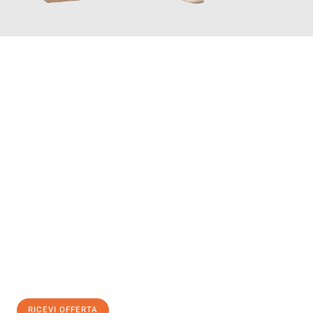
INFORMATI ORA
Scopri con Traslochi Modena quanto può essere
facile e senza
stress il tuo trasloco a Modena
. Il nostro team di esperti è
pronto ad assicurarti una transizione senza intoppi nella tua
nuova casa.
Ottieni subito
un'offerta non vincolante
e
risparmia € 100:
RICEVI OFFERTA
0299948957