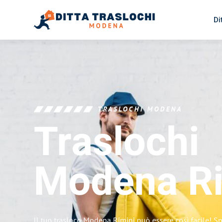
Di
TRASLOCHI MODENA
Traslochi
Modena
R
Il tuo trasloco Modena Rimini può essere così facile! Sp