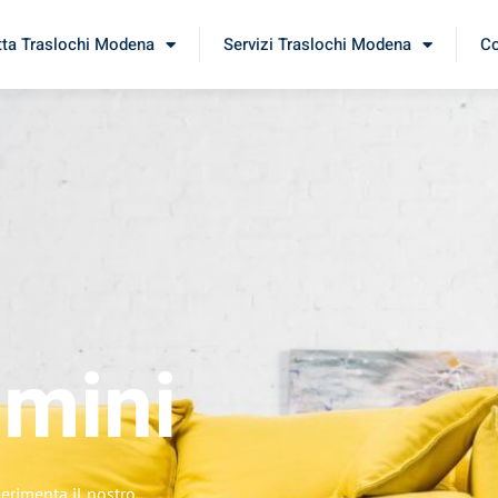
tta Traslochi Modena
Servizi Traslochi Modena
Co
imini
erimenta il nostro