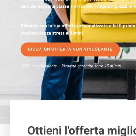
servizio di prima classe
e assicurati i
migliori prezzi in
Richiedo ora la tua offerta personalizzata e fai il prim
trasloco senza stress a Rimini
RICEVI UN'OFFERTA NON VINCOLANTE
100% non vincolante – Risposta garantita entro 15 minuti.
Ottieni
l'offerta migli