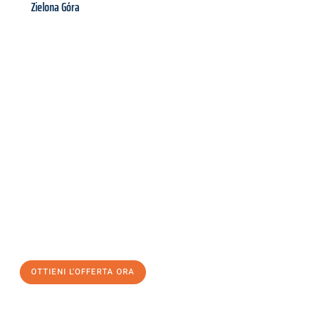
Zielona Góra
Richiedi ora la tua
offerta
al
miglior
prezzo !
Inviateci adesso la vostra richiesta non vincolante e
assicuratevi la vostra
offerta di trasloco per le vostre esigenze
a Modena
al miglior prezzo! Approfitta dell’occasione per
un
trasloco senza stress
e con il massimo comfort:
OTTIENI L'OFFERTA ORA