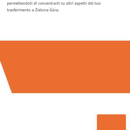
permettendoti di concentrarti su altri aspetti del tuo
trasferimento a Zielona Góra.
Traslochi Modena in numeri: