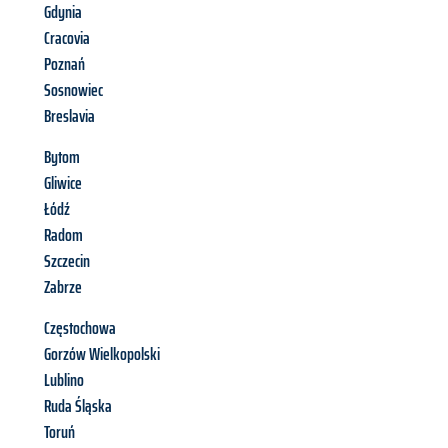
Gdynia
Cracovia
Poznań
Sosnowiec
Breslavia
Bytom
Gliwice
Łódź
Radom
Szczecin
Zabrze
Częstochowa
Gorzów Wielkopolski
Lublino
Ruda Śląska
Toruń