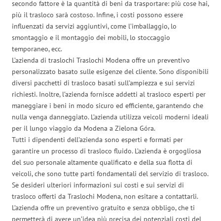
secondo fattore è la quantità di beni da trasportare: più cose hai,
più il trasloco sarà costoso. Infine, i costi possono essere
influenzati da servizi aggiuntivi, come l’imballaggio, lo
smontaggio e il montaggio dei mobili, lo stoccaggio
temporaneo, ecc.
L’azienda di traslochi Traslochi Modena offre un preventivo
personalizzato basato sulle esigenze del cliente. Sono disponibili
diversi pacchetti di trasloco basati sull’ampiezza e sui servizi
richiesti. Inoltre, l’azienda fornisce addetti al trasloco esperti per
maneggiare i beni in modo sicuro ed efficiente, garantendo che
nulla venga danneggiato. L’azienda utilizza veicoli moderni ideali
per il lungo viaggio da Modena a Zielona Góra.
Tutti i dipendenti dell’azienda sono esperti e formati per
garantire un processo di trasloco fluido. L’azienda è orgogliosa
del suo personale altamente qualificato e della sua flotta di
veicoli, che sono tutte parti fondamentali del servizio di trasloco.
Se desideri ulteriori informazioni sui costi e sui servizi di
trasloco offerti da Traslochi Modena, non esitare a contattarli.
L’azienda offre un preventivo gratuito e senza obbligo, che ti
permetterà di avere un’idea più precisa dei potenziali costi del