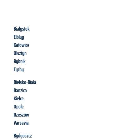
Białystok
Elbląg
Katowice
Olsztyn
Rybnik
Tychy
Bielsko-Biała
Danzica
Kielce
Opole
Rzeszów
Varsavia
Bydgoszcz