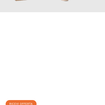
INFORMATI ORA
Scopri con Traslochi Modena quanto può essere
facile e senza
stress il tuo trasloco a Modena
. Il nostro team di esperti è
pronto ad assicurarti una transizione senza intoppi nella tua
nuova casa.
Ottieni subito
un'offerta non vincolante
e
risparmia € 100:
RICEVI OFFERTA
0299948957