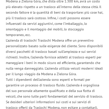
Modena a Zielona Góra, che dista oltre 1.300 km, avrà un costo
più elevato rispetto a un trasloco all’interno della stessa città. Il
secondo fattore è la quantità di beni da trasportare: più cose hai,
più il trasloco sarà costoso. Infine, i costi possono essere
influenzati da servizi aggiuntivi, come l’imballaggio, lo
smontaggio e il montaggio dei mobili, lo stoccaggio
temporaneo, ecc.
L’azienda di traslochi Traslochi Modena offre un preventivo
personalizzato basato sulle esigenze del cliente. Sono disponibili
diversi pacchetti di trasloco basati sull’ampiezza e sui servizi
richiesti. Inoltre, l’azienda fornisce addetti al trasloco esperti per
maneggiare i beni in modo sicuro ed efficiente, garantendo che
nulla venga danneggiato. L’azienda utilizza veicoli moderni ideali
per il lungo viaggio da Modena a Zielona Góra.
Tutti i dipendenti dell’azienda sono esperti e formati per
garantire un processo di trasloco fluido. L’azienda è orgogliosa
del suo personale altamente qualificato e della sua flotta di
veicoli, che sono tutte parti fondamentali del servizio di trasloco.
Se desideri ulteriori informazioni sui costi e sui servizi di
trasloco offerti da Traslochi Modena, non esitare a contattarli.