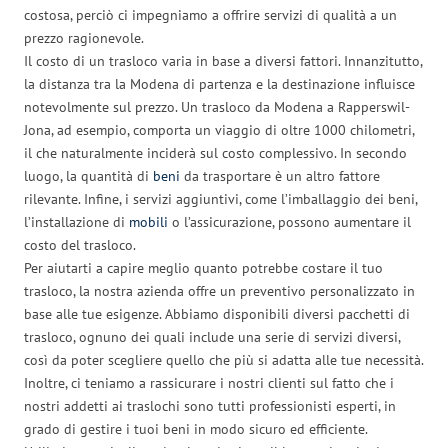
costosa, perciò ci impegniamo a offrire servizi di qualità a un
prezzo ragionevole.
Il costo di un trasloco varia in base a diversi fattori. Innanzitutto,
la distanza tra la Modena di partenza e la destinazione influisce
notevolmente sul prezzo. Un trasloco da Modena a Rapperswil-
Jona, ad esempio, comporta un viaggio di oltre 1000 chilometri,
il che naturalmente inciderà sul costo complessivo. In secondo
luogo, la quantità di
beni
da trasportare è un altro fattore
rilevante. Infine, i servizi aggiuntivi, come l’imballaggio dei beni,
l’installazione di
mobili
o l’assicurazione, possono aumentare il
costo del trasloco.
Per aiutarti a capire meglio quanto potrebbe costare il tuo
trasloco, la nostra azienda offre un preventivo personalizzato in
base alle tue esigenze. Abbiamo disponibili diversi pacchetti di
trasloco, ognuno dei quali include una serie di servizi diversi,
così da poter scegliere quello che più si adatta alle tue necessità.
Inoltre, ci teniamo a rassicurare i nostri clienti sul fatto che i
nostri addetti ai traslochi sono tutti professionisti esperti, in
grado di gestire i tuoi beni in modo sicuro ed efficiente.