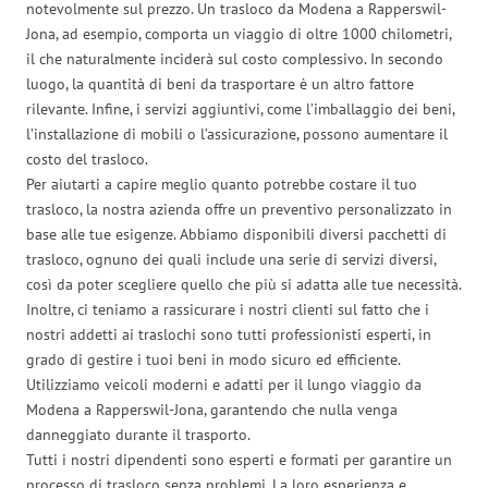
notevolmente sul prezzo. Un trasloco da Modena a Rapperswil-
Jona, ad esempio, comporta un viaggio di oltre 1000 chilometri,
il che naturalmente inciderà sul costo complessivo. In secondo
luogo, la quantità di beni da trasportare è un altro fattore
rilevante. Infine, i servizi aggiuntivi, come l’imballaggio dei beni,
l’installazione di mobili o l’assicurazione, possono aumentare il
costo del trasloco.
Per aiutarti a capire meglio quanto potrebbe costare il tuo
trasloco, la nostra azienda offre un preventivo personalizzato in
base alle tue esigenze. Abbiamo disponibili diversi pacchetti di
trasloco, ognuno dei quali include una serie di servizi diversi,
così da poter scegliere quello che più si adatta alle tue necessità.
Inoltre, ci teniamo a rassicurare i nostri clienti sul fatto che i
nostri addetti ai traslochi sono tutti professionisti esperti, in
grado di gestire i tuoi beni in modo sicuro ed efficiente.
Utilizziamo veicoli moderni e adatti per il lungo viaggio da
Modena a Rapperswil-Jona, garantendo che nulla venga
danneggiato durante il trasporto.
Tutti i nostri dipendenti sono esperti e formati per garantire un
processo di trasloco senza problemi. La loro esperienza e