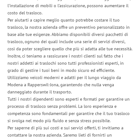
l’installazione di mobili o l’assicurazione, possono aumentare il
costo del trasloco.
Per aiutarti a capire meglio quanto potrebbe costare il tuo
trasloco, la nostra azienda offre un preventivo personalizzato in
base alle tue esigenze. Abbiamo disponibili diversi pacchetti di
trasloco, ognuno dei quali include una serie di servizi diversi,
così da poter scegliere quello che più si adatta alle tue necessità.
Inoltre, ci teniamo a rassicurare i nostri clienti sul fatto che i
nostri addetti ai traslochi sono tutti professionisti esperti, in
grado di gestire i tuoi beni in modo sicuro ed efficiente.
Utilizziamo veicoli moderni e adatti per il lungo viaggio da
Modena a Rapperswil-Jona, garantendo che nulla venga
danneggiato durante il trasporto.
Tutti i nostri dipendenti sono esperti e formati per garantire un
processo di trasloco senza problemi. La loro esperienza e
competenza sono fondamentali per garantire che il tuo trasloco
si svolga nel modo più fluido e senza stress possibile.
Per saperne di più sui costi e sui servizi offerti, ti invitiamo a
contattare la nostra azienda. Saremo lieti di fornirti un