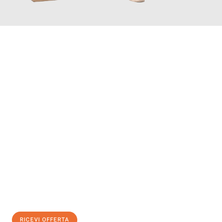
INFORMATI ORA
Scopri con Traslochi Modena quanto può essere
facile e senza
stress il tuo trasloco a Modena
. Il nostro team di esperti è
pronto ad assicurarti una transizione senza intoppi nella tua
nuova casa.
Ottieni subito
un'offerta non vincolante
e
risparmia € 100:
RICEVI OFFERTA
0299948957