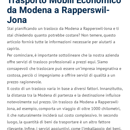
Trasporto Mobili Economico
da Modena a Rapperswil-
Jona
Stai pianificando un trasloco da Modena a Rapperswil-Jona e ti
stai chiedendo quanto potrebbe costare? Non temere, questo
articolo fornirà tutte le informazioni necessarie per aiutarti a
capirlo.
Per cominciare, è importante sottolineare che la nostra azienda
offre servizi di trasloco professionali a prezzi equi. Siamo
consapevoli che traslocare può essere un’impresa impegnativa e
costosa, perciò ci impegniamo a offrire servizi di qualità a un
prezzo ragionevole.
Il costo di un trasloco varia in base a diversi fattori. Innanzitutto,
la distanza tra la Modena di partenza e la destinazione influisce
notevolmente sul prezzo. Un trasloco da Modena a Rapperswil-
Jona, ad esempio, comporta un viaggio di oltre 1000 chilometri,
il che naturalmente inciderà sul costo complessivo. In secondo
luogo, la quantità di beni da trasportare è un altro fattore
rilevante. Infine, i servizi aggiuntivi, come l’imballaggio dei beni,