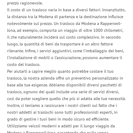
prezzo ragionevole.
Il costo di un trasloco varia in base a diversi fattori. Innanzitutto,
la distanza tra la Modena di partenza e la destinazione influisce
notevolmente sul prezzo. Un trasloco da Modena a Rapperswil-
Jona, ad esempio, comporta un viaggio di oltre 1000 chilometri,
il che naturalmente inciderà sul costo complessivo. In secondo
luogo, la quantità di beni da trasportare è un altro fattore
rilevante. Infine, i servizi aggiuntivi, come l’imballaggio dei beni,
l’installazione di mobili o l’assicurazione, possono aumentare il
costo del trasloco.
Per aiutarti a capire meglio quanto potrebbe costare il tuo
trasloco, la nostra azienda offre un preventivo personalizzato in
base alle tue esigenze. Abbiamo disponibili diversi pacchetti di
trasloco, ognuno dei quali include una serie di servizi diversi,
così da poter scegliere quello che più si adatta alle tue necessità.
Inoltre, ci teniamo a rassicurare i nostri clienti sul fatto che i
nostri addetti ai traslochi sono tutti professionisti esperti, in
grado di gestire i tuoi beni in modo sicuro ed efficiente.
Utilizziamo veicoli moderni e adatti per il lungo viaggio da
Modena a Rapperswil-Jona, garantendo che nulla venga