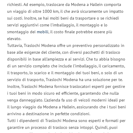
richiesti. Ad esempio, traslocare da Modena a Hallein comporta
un viaggio di oltre 1000 km, il che avrà sicuramente un impatto
sui costi. Inoltre, se hai molti beni da trasportare o se richiedi
servizi aggiuntivi come l’imballaggio, il montaggio e lo
smontaggio dei
mobili
, il costo finale potrebbe essere più
elevato.
Tuttavia, Traslochi Modena offre un preventivo personalizzato in
base alle esigenze del cliente, con diversi pacchetti di trasloco
disponibili in base all’ampiezza e ai servizi. Che tu abbia bisogno
di un servizio completo che include l’imballaggio, il caricamento,
il trasporto, lo scarico e il montaggio dei tuoi beni, o solo di un
servizio di trasporto, Traslochi Modena ha una soluzione per te.
Inoltre, Traslochi Modena fornisce traslocatori esperti per gestire
i tuoi beni in modo sicuro ed efficiente, garantendo che nulla
venga danneggiato. L’azienda fa uso di veicoli moderni ideali per
il lungo viaggio da Modena a Hallein, assicurando che i tuoi beni
arrivino a destinazione in perfette condizioni.
Tutti i dipendenti di Traslochi Modena sono esperti e formati per
garantire un processo di trasloco senza intoppi. Quindi, puoi