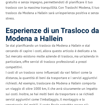
gratuito e senza impegno, permettendoti di pianificare il tuo
trasloco con la massima tranquillità. Con Traslochi Modena, il tuo
trasloco da Modena a Hallein sarà un’esperienza positiva e senza
stress.
Esperienze di un Trasloco da
Modena a Hallein
Se stai pianificando un trasloco da Modena a Hallein e stai
cercando di capire i costi, allora questo articolo è dedicato a te.
Sul mercato esistono molte aziende di trasloco, ma un’azienda in
particolare, offre servizi di trasloco professionali a prezzi
competitivi.
I costi di un trasloco sono influenzati da vari fattori come la
distanza, la quantità di beni da trasportare e i servizi aggiuntivi
richiesti. Ad esempio, traslocare da Modena a Hallein comporta
un viaggio di oltre 1000 km, il che avrà sicuramente un impatto
sui costi. Inoltre, se hai molti beni da trasportare o se richiedi
servizi aggiuntivi come l’imballaggio, il montaggio e lo
smontaggio dei mobili, il costo finale potrebbe essere più