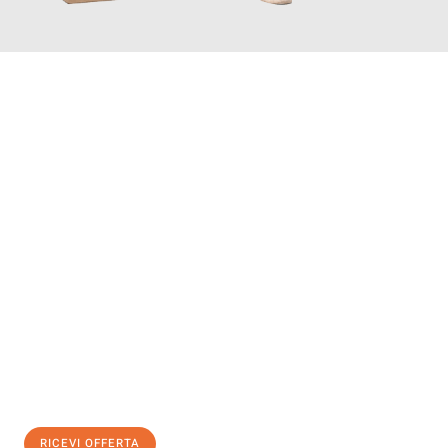
INFORMATI ORA
Scopri con Traslochi Modena quanto può essere
facile e senza
stress il tuo trasloco a Modena
. Il nostro team di esperti è
pronto ad assicurarti una transizione senza intoppi nella tua
nuova casa.
Ottieni subito
un'offerta non vincolante
e
risparmia € 100:
RICEVI OFFERTA
0299948957