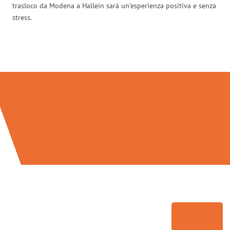
trasloco da Modena a Hallein sarà un’esperienza positiva e senza
stress.
Traslochi Modena in numeri: