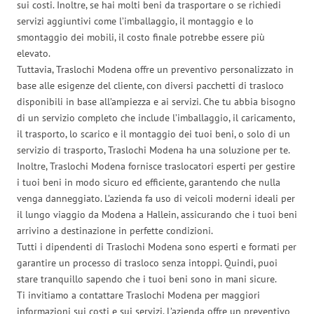
sui costi. Inoltre, se hai molti beni da trasportare o se richiedi
servizi aggiuntivi come l’imballaggio, il montaggio e lo
smontaggio dei mobili, il costo finale potrebbe essere più
elevato.
Tuttavia, Traslochi Modena offre un preventivo personalizzato in
base alle esigenze del cliente, con diversi pacchetti di trasloco
disponibili in base all’ampiezza e ai servizi. Che tu abbia bisogno
di un servizio completo che include l’imballaggio, il caricamento,
il trasporto, lo scarico e il montaggio dei tuoi beni, o solo di un
servizio di trasporto, Traslochi Modena ha una soluzione per te.
Inoltre, Traslochi Modena fornisce traslocatori esperti per gestire
i tuoi beni in modo sicuro ed efficiente, garantendo che nulla
venga danneggiato. L’azienda fa uso di veicoli moderni ideali per
il lungo viaggio da Modena a Hallein, assicurando che i tuoi beni
arrivino a destinazione in perfette condizioni.
Tutti i dipendenti di Traslochi Modena sono esperti e formati per
garantire un processo di trasloco senza intoppi. Quindi, puoi
stare tranquillo sapendo che i tuoi beni sono in mani sicure.
Ti invitiamo a contattare Traslochi Modena per maggiori
informazioni sui costi e sui servizi. L’azienda offre un preventivo