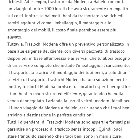
richiesti. Ad esempio, traslocare da Modena a Hallein comporta
un viaggio di oltre 1000 km, il che avrà sicuramente un impatto
sui costi. Inoltre, se hai molti beni da trasportare o se richiedi
servizi aggiuntivi come l’imballaggio, il montaggio e lo
smontaggio dei mobili, il costo finale potrebbe essere più
elevato.
Tuttavia, Traslochi Modena offre un preventivo personalizzato in
base alle esigenze del cliente, con diversi pacchetti di trasloco
disponibili in base all’ampiezza e ai servizi. Che tu abbia bisogno
di un servizio completo che include l’imballaggio, il caricamento,
il trasporto, lo scarico e il montaggio dei tuoi beni, o solo di un
servizio di trasporto, Traslochi Modena ha una soluzione per te.
Inoltre, Traslochi Modena fornisce traslocatori esperti per gestire
i tuoi beni in modo sicuro ed efficiente, garantendo che nulla
venga danneggiato. L’azienda fa uso di veicoli moderni ideali per
il lungo viaggio da Modena a Hallein, assicurando che i tuoi beni
arrivino a destinazione in perfette condizioni.
Tutti i dipendenti di Traslochi Modena sono esperti e formati per
garantire un processo di trasloco senza intoppi. Quindi, puoi
stare tranquillo sapendo che i tuoi beni sono in mani sicure.