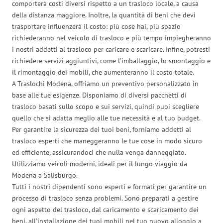
comporterà costi diversi rispetto a un trasloco locale, a causa
della distanza maggiore. Inoltre, la quantità di beni che devi
trasportare influenzerà il costo: più cose hai, più spazio
richiederanno nel veicolo di trasloco e più tempo impiegheranno
i nostri addetti al trasloco per caricare e scaricare. Infine, potresti
richiedere servizi aggiuntivi, come l’imballaggio, lo smontaggio e
il rimontaggio dei mobili, che aumenteranno il costo totale.
A Traslochi Modena, offriamo un preventivo personalizzato in
base alle tue esigenze. Disponiamo di diversi pacchetti di
trasloco basati sullo scopo e sui servizi, quindi puoi scegliere
quello che si adatta meglio alle tue necessità e al tuo budget.
Per garantire la sicurezza dei tuoi beni, forniamo addetti al
trasloco esperti che maneggeranno le tue cose in modo sicuro
ed efficiente, assicurandoci che nulla venga danneggiato.
Utilizziamo veicoli moderni, ideali per il lungo viaggio da
Modena a Salisburgo.
Tutti i nostri dipendenti sono esperti e formati per garantire un
processo di trasloco senza problemi. Sono preparati a gestire
ogni aspetto del trasloco, dal caricamento e scaricamento dei
beni, all’installazione dei tuoi mobili nel tuo nuovo alloggio a