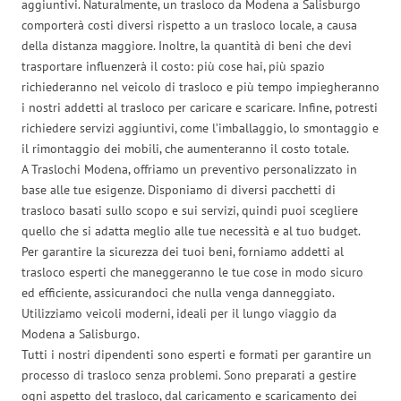
aggiuntivi. Naturalmente, un trasloco da Modena a Salisburgo
comporterà costi diversi rispetto a un trasloco locale, a causa
della distanza maggiore. Inoltre, la quantità di beni che devi
trasportare influenzerà il costo: più cose hai, più spazio
richiederanno nel veicolo di trasloco e più tempo impiegheranno
i nostri addetti al trasloco per caricare e scaricare. Infine, potresti
richiedere servizi aggiuntivi, come l’imballaggio, lo smontaggio e
il rimontaggio dei mobili, che aumenteranno il costo totale.
A Traslochi Modena, offriamo un preventivo personalizzato in
base alle tue esigenze. Disponiamo di diversi pacchetti di
trasloco basati sullo scopo e sui servizi, quindi puoi scegliere
quello che si adatta meglio alle tue necessità e al tuo budget.
Per garantire la sicurezza dei tuoi beni, forniamo addetti al
trasloco esperti che maneggeranno le tue cose in modo sicuro
ed efficiente, assicurandoci che nulla venga danneggiato.
Utilizziamo veicoli moderni, ideali per il lungo viaggio da
Modena a Salisburgo.
Tutti i nostri dipendenti sono esperti e formati per garantire un
processo di trasloco senza problemi. Sono preparati a gestire
ogni aspetto del trasloco, dal caricamento e scaricamento dei