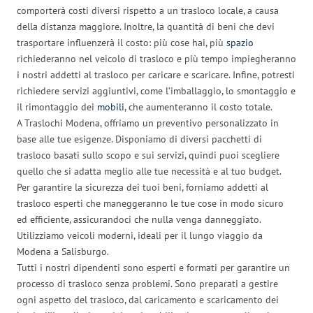
comporterà costi diversi rispetto a un trasloco locale, a causa
della distanza maggiore. Inoltre, la quantità di beni che devi
trasportare influenzerà il costo: più cose hai, più
spazio
richiederanno nel veicolo di trasloco e più tempo impiegheranno
i nostri addetti al trasloco per caricare e scaricare. Infine, potresti
richiedere servizi aggiuntivi, come l’imballaggio, lo smontaggio e
il rimontaggio dei
mobili
, che aumenteranno il costo totale.
A Traslochi Modena, offriamo un preventivo personalizzato in
base alle tue esigenze. Disponiamo di diversi pacchetti di
trasloco basati sullo scopo e sui servizi, quindi puoi scegliere
quello che si adatta meglio alle tue necessità e al tuo budget.
Per garantire la sicurezza dei tuoi beni, forniamo addetti al
trasloco esperti che maneggeranno le tue cose in modo sicuro
ed efficiente, assicurandoci che nulla venga danneggiato.
Utilizziamo veicoli moderni, ideali per il lungo viaggio da
Modena a Salisburgo.
Tutti i nostri dipendenti sono esperti e formati per garantire un
processo di trasloco senza problemi. Sono preparati a gestire
ogni aspetto del trasloco, dal caricamento e scaricamento dei