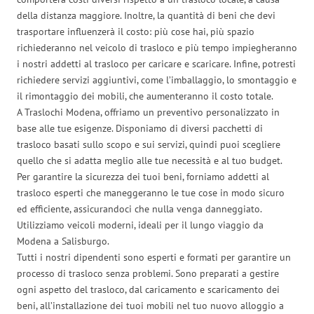
della distanza maggiore. Inoltre, la quantità di beni che devi
trasportare influenzerà il costo: più cose hai, più spazio
richiederanno nel veicolo di trasloco e più tempo impiegheranno
i nostri addetti al trasloco per caricare e scaricare. Infine, potresti
richiedere servizi aggiuntivi, come l’imballaggio, lo smontaggio e
il rimontaggio dei mobili, che aumenteranno il costo totale.
A Traslochi Modena, offriamo un preventivo personalizzato in
base alle tue esigenze. Disponiamo di diversi pacchetti di
trasloco basati sullo scopo e sui servizi, quindi puoi scegliere
quello che si adatta meglio alle tue necessità e al tuo budget.
Per garantire la sicurezza dei tuoi beni, forniamo addetti al
trasloco esperti che maneggeranno le tue cose in modo sicuro
ed efficiente, assicurandoci che nulla venga danneggiato.
Utilizziamo veicoli moderni, ideali per il lungo viaggio da
Modena a Salisburgo.
Tutti i nostri dipendenti sono esperti e formati per garantire un
processo di trasloco senza problemi. Sono preparati a gestire
ogni aspetto del trasloco, dal caricamento e scaricamento dei
beni, all’installazione dei tuoi mobili nel tuo nuovo alloggio a