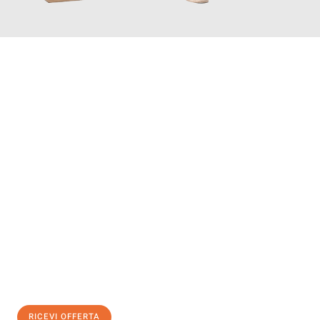
INFORMATI ORA
Scopri con Traslochi Modena quanto può essere
facile e senza
stress il tuo trasloco a Modena
. Il nostro team di esperti è
pronto ad assicurarti una transizione senza intoppi nella tua
nuova casa.
Ottieni subito
un'offerta non vincolante
e
risparmia € 100:
RICEVI OFFERTA
0299948957