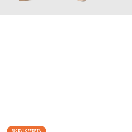
INFORMATI ORA
Scopri con Traslochi Modena quanto può essere
facile e senza
stress il tuo trasloco a Modena
. Il nostro team di esperti è
pronto ad assicurarti una transizione senza intoppi nella tua
nuova casa.
Ottieni subito
un'offerta non vincolante
e
risparmia € 100:
RICEVI OFFERTA
0299948957