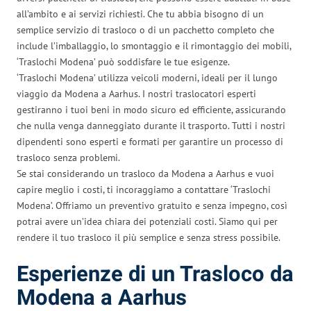
all’ambito e ai servizi richiesti. Che tu abbia bisogno di un
semplice servizio di trasloco o di un pacchetto completo che
include l’imballaggio, lo smontaggio e il rimontaggio dei mobili,
‘Traslochi Modena’ può soddisfare le tue esigenze.
‘Traslochi Modena’ utilizza veicoli moderni, ideali per il lungo
viaggio da Modena a Aarhus. I nostri traslocatori esperti
gestiranno i tuoi beni in modo sicuro ed efficiente, assicurando
che nulla venga danneggiato durante il trasporto. Tutti i nostri
dipendenti sono esperti e formati per garantire un processo di
trasloco senza problemi.
Se stai considerando un trasloco da Modena a Aarhus e vuoi
capire meglio i costi, ti incoraggiamo a contattare ‘Traslochi
Modena’. Offriamo un preventivo gratuito e senza impegno, così
potrai avere un’idea chiara dei potenziali costi. Siamo qui per
rendere il tuo trasloco il più semplice e senza stress possibile.
Esperienze di un Trasloco da
Modena a Aarhus