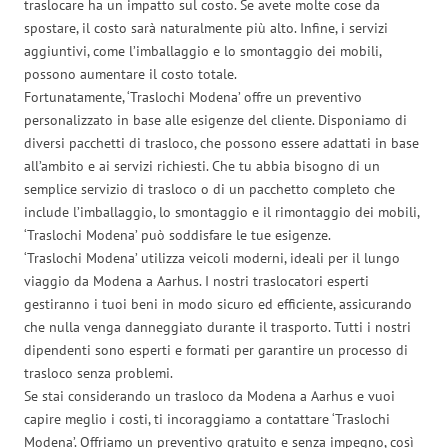
traslocare ha un impatto sul costo. Se avete molte cose da
spostare, il costo sarà naturalmente più alto. Infine, i servizi
aggiuntivi, come l’imballaggio e lo smontaggio dei mobili,
possono aumentare il costo totale.
Fortunatamente, ‘Traslochi Modena’ offre un preventivo
personalizzato in base alle esigenze del cliente. Disponiamo di
diversi pacchetti di trasloco, che possono essere adattati in base
all’ambito e ai servizi richiesti. Che tu abbia bisogno di un
semplice servizio di trasloco o di un pacchetto completo che
include l’imballaggio, lo smontaggio e il rimontaggio dei mobili,
‘Traslochi Modena’ può soddisfare le tue esigenze.
‘Traslochi Modena’ utilizza veicoli moderni, ideali per il lungo
viaggio da Modena a Aarhus. I nostri traslocatori esperti
gestiranno i tuoi beni in modo sicuro ed efficiente, assicurando
che nulla venga danneggiato durante il trasporto. Tutti i nostri
dipendenti sono esperti e formati per garantire un processo di
trasloco senza problemi.
Se stai considerando un trasloco da Modena a Aarhus e vuoi
capire meglio i costi, ti incoraggiamo a contattare ‘Traslochi
Modena’. Offriamo un preventivo gratuito e senza impegno, così