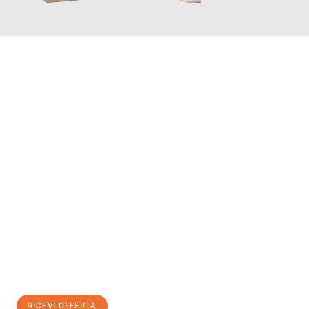
INFORMATI ORA
Scopri con Traslochi Modena quanto può essere
facile e senza
stress il tuo trasloco a Modena
. Il nostro team di esperti è
pronto ad assicurarti una transizione senza intoppi nella tua
nuova casa.
Ottieni subito
un'offerta non vincolante
e
risparmia € 100:
RICEVI OFFERTA
0299948957