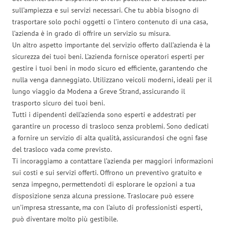
sull’ampiezza e sui servizi necessari. Che tu abbia bisogno di
trasportare solo pochi oggetti o l’intero contenuto di una casa,
l’azienda è in grado di offrire un servizio su misura.
Un altro aspetto importante del servizio offerto dall’azienda è la
sicurezza dei tuoi beni. L’azienda fornisce operatori esperti per
gestire i tuoi beni in modo sicuro ed efficiente, garantendo che
nulla venga danneggiato. Utilizzano veicoli moderni, ideali per il
lungo viaggio da Modena a Greve Strand, assicurando il
trasporto sicuro dei tuoi beni.
Tutti i dipendenti dell’azienda sono esperti e addestrati per
garantire un processo di trasloco senza problemi. Sono dedicati
a fornire un servizio di alta qualità, assicurandosi che ogni fase
del trasloco vada come previsto.
Ti incoraggiamo a contattare l’azienda per maggiori informazioni
sui costi e sui servizi offerti. Offrono un preventivo gratuito e
senza impegno, permettendoti di esplorare le opzioni a tua
disposizione senza alcuna pressione. Traslocare può essere
un’impresa stressante, ma con l’aiuto di professionisti esperti,
può diventare molto più gestibile.