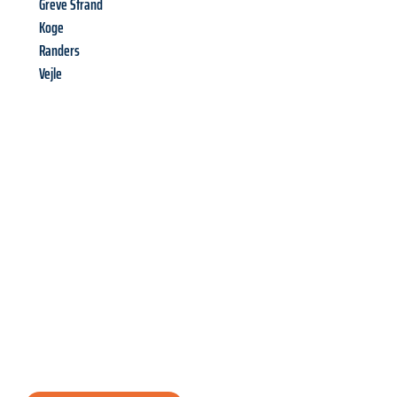
Greve Strand
Koge
Randers
Vejle
Richiedi ora la tua
offerta
al
miglior
prezzo !
Inviateci adesso la vostra richiesta non vincolante e
assicuratevi la vostra
offerta di trasloco per le vostre esigenze
a Modena
al miglior prezzo! Approfitta dell’occasione per
un
trasloco senza stress
e con il massimo comfort: