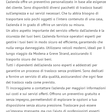
L’azienda offre un preventivo personalizzato in base alle esigenze
del cliente. Sono disponibili diversi pacchetti di trasloco basati
sull’ampiezza e sui servizi necessari. Che tu abbia bisogno di
trasportare solo pochi oggetti o l’intero contenuto di una casa,
l’azienda è in grado di offrire un servizio su misura.
Un altro aspetto importante del servizio offerto dall’azienda è la
sicurezza dei tuoi beni. L’azienda fornisce operatori esperti per
gestire i tuoi beni in modo sicuro ed efficiente, garantendo che
nulla venga danneggiato. Utilizzano veicoli moderni, ideali per il
lungo viaggio da Modena a Greve Strand, assicurando il
trasporto sicuro dei tuoi beni.
Tutti i dipendenti dell’azienda sono esperti e addestrati per
garantire un processo di trasloco senza problemi. Sono dedicati
a fornire un servizio di alta qualità, assicurandosi che ogni fase
del trasloco vada come previsto.
Ti incoraggiamo a contattare l’azienda per maggiori informazioni
sui costi e sui servizi offerti. Offrono un preventivo gratuito e
senza impegno, permettendoti di esplorare le opzioni a tua
disposizione senza alcuna pressione. Traslocare può essere
un’impresa stressante, ma con l’aiuto di professionisti esperti,