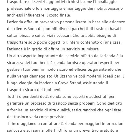
trasportare e i servizi aggiuntivi richiesti, come l’imballaggio
professionale o lo smontaggio e montaggio dei mobili, possono
anch’essi influenzare il costo finale.
L’azienda offre un preventivo personalizzato in base alle esigenze
del cliente. Sono disponibili diversi pacchetti di trasloco basati
sull’ampiezza e sui servizi necessari. Che tu abbia bisogno di
trasportare solo pochi oggetti o l’intero contenuto di una casa,
l’azienda è in grado di offrire un servizio su misura.
Un altro aspetto importante del servizio offerto dall’azienda è la
sicurezza dei tuoi beni. L’azienda fornisce operatori esperti per
gestire i tuoi beni in modo sicuro ed efficiente, garantendo che
nulla venga danneggiato. Utilizzano veicoli moderni, ideali per il
lungo viaggio da Modena a Greve Strand, assicurando il
trasporto sicuro dei tuoi beni.
Tutti i dipendenti dell’azienda sono esperti e addestrati per
garantire un processo di trasloco senza problemi. Sono dedicati
a fornire un servizio di alta qualità, assicurandosi che ogni fase
del trasloco vada come previsto.
Ti incoraggiamo a contattare l’azienda per maggiori informazioni
sui costi e sui servizi offerti. Offrono un preventivo gratuito e