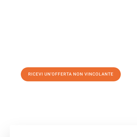
Thorshav
Il tuo trasloco Modena Thorshavn può essere così facile
servizio di prima classe
e assicurati i
migliori prezzi in
Richiedo ora la tua offerta personalizzata e fai il prim
trasloco senza stress a Thorshavn
RICEVI UN'OFFERTA NON VINCOLANTE
100% non vincolante – Risposta garantita entro 15 minuti.