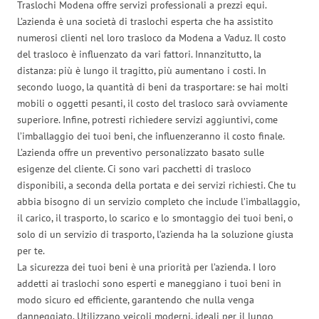
Traslochi Modena offre servizi professionali a prezzi equi.
L’azienda è una società di traslochi esperta che ha assistito
numerosi clienti nel loro trasloco da Modena a Vaduz. Il costo
del trasloco è influenzato da vari fattori. Innanzitutto, la
distanza: più è lungo il tragitto, più aumentano i costi. In
secondo luogo, la quantità di beni da trasportare: se hai molti
mobili o oggetti pesanti, il costo del trasloco sarà ovviamente
superiore. Infine, potresti richiedere servizi aggiuntivi, come
l’imballaggio dei tuoi beni, che influenzeranno il costo finale.
L’azienda offre un preventivo personalizzato basato sulle
esigenze del cliente. Ci sono vari pacchetti di trasloco
disponibili, a seconda della portata e dei servizi richiesti. Che tu
abbia bisogno di un servizio completo che include l’imballaggio,
il carico, il trasporto, lo scarico e lo smontaggio dei tuoi beni, o
solo di un servizio di trasporto, l’azienda ha la soluzione giusta
per te.
La sicurezza dei tuoi beni è una priorità per l’azienda. I loro
addetti ai traslochi sono esperti e maneggiano i tuoi beni in
modo sicuro ed efficiente, garantendo che nulla venga
danneggiato. Utilizzano veicoli moderni, ideali per il lungo