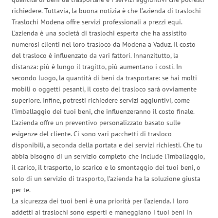
richiedere. Tuttavia, la buona notizia è che l’azienda di traslochi
Traslochi Modena offre servizi professionali a prezzi equi.
L’azienda è una società di traslochi esperta che ha assistito
numerosi clienti nel loro trasloco da Modena a Vaduz. Il costo
del trasloco è influenzato da vari fattori. Innanzitutto, la
distanza: più è lungo il tragitto, più aumentano i costi. In
secondo luogo, la quantità di beni da trasportare: se hai molti
mobili o oggetti pesanti, il costo del trasloco sarà ovviamente
superiore. Infine, potresti richiedere servizi aggiuntivi, come
l’imballaggio dei tuoi beni, che influenzeranno il costo finale.
L’azienda offre un preventivo personalizzato basato sulle
esigenze del cliente. Ci sono vari pacchetti di trasloco
disponibili, a seconda della portata e dei servizi richiesti. Che tu
abbia bisogno di un servizio completo che include l’imballaggio,
il carico, il trasporto, lo scarico e lo smontaggio dei tuoi beni, o
solo di un servizio di trasporto, l’azienda ha la soluzione giusta
per te.
La sicurezza dei tuoi beni è una priorità per l’azienda. I loro
addetti ai traslochi sono esperti e maneggiano i tuoi beni in