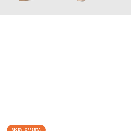
INFORMATI ORA
Scopri con Traslochi Modena quanto può essere
facile e senza
stress il tuo trasloco a Modena
. Il nostro team di esperti è
pronto ad assicurarti una transizione senza intoppi nella tua
nuova casa.
Ottieni subito
un'offerta non vincolante
e
risparmia € 100:
RICEVI OFFERTA
0299948957