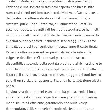
Traslochi Modena offre servizi professionali a prezzi equi.
L’azienda è una società di traslochi esperta che ha assistito
numerosi clienti nel loro trasloco da Modena a Vaduz. Il costo
del trasloco è influenzato da vari fattori. Innanzitutto, la
distanza: più è lungo il tragitto, più aumentano i costi. In
secondo luogo, la quantità di beni da trasportare: se hai molti
mobili o oggetti pesanti, il costo del trasloco sarà ovviamente
superiore. Infine, potresti richiedere servizi aggiuntivi, come
l’imballaggio dei tuoi beni, che influenzeranno il costo finale.
L’azienda offre un preventivo personalizzato basato sulle
esigenze del cliente. Ci sono vari pacchetti di trasloco
disponibili, a seconda della portata e dei servizi richiesti. Che tu
abbia bisogno di un servizio completo che include l’imballaggio,
il carico, il trasporto, lo scarico e lo smontaggio dei tuoi beni, o
solo di un servizio di trasporto, l’azienda ha la soluzione giusta
per te.
La sicurezza dei tuoi beni è una priorità per l’azienda. I loro
addetti ai traslochi sono esperti e maneggiano i tuoi beni in
modo sicuro ed efficiente, garantendo che nulla venga
danneggiato. Utilizzano veicoli moderni, ideali per il lungo