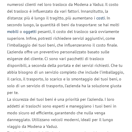
numerosi clienti nel loro trasloco da Modena a Vaduz. Il costo
del trasloco è influenzato da vari fattori. Innanzitutto, la
distanza: più è lungo il tragitto, più aumentano i
costi
. In
secondo luogo, la quantità di beni da trasportare: se hai molti
mobili
o
oggetti
pesanti, il costo del trasloco sarà ovviamente
superiore. Infine, potresti richiedere servizi aggiuntivi, come
l’imballaggio dei tuoi beni, che influenzeranno il costo finale.
L’azienda offre un preventivo personalizzato basato sulle
esigenze del cliente. Ci sono vari pacchetti di trasloco
disponibili, a seconda della portata e dei servizi richiesti. Che tu
abbia bisogno di un servizio completo che include l’imballaggio,
il carico, il trasporto, lo scarico e lo smontaggio dei tuoi beni, o
solo di un servizio di trasporto, l’azienda ha la soluzione giusta
per te.
La sicurezza dei tuoi beni è una priorità per l’azienda. I loro
addetti ai traslochi sono esperti e maneggiano i tuoi beni in
modo sicuro ed efficiente, garantendo che nulla venga
danneggiato. Utilizzano veicoli moderni, ideali per il lungo
viaggio da Modena a Vaduz.