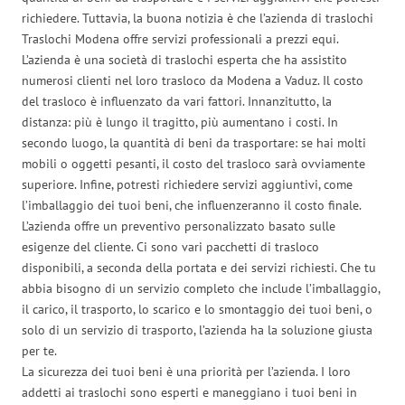
richiedere. Tuttavia, la buona notizia è che l’azienda di traslochi
Traslochi Modena offre servizi professionali a prezzi equi.
L’azienda è una società di traslochi esperta che ha assistito
numerosi clienti nel loro trasloco da Modena a Vaduz. Il costo
del trasloco è influenzato da vari fattori. Innanzitutto, la
distanza: più è lungo il tragitto, più aumentano i costi. In
secondo luogo, la quantità di beni da trasportare: se hai molti
mobili o oggetti pesanti, il costo del trasloco sarà ovviamente
superiore. Infine, potresti richiedere servizi aggiuntivi, come
l’imballaggio dei tuoi beni, che influenzeranno il costo finale.
L’azienda offre un preventivo personalizzato basato sulle
esigenze del cliente. Ci sono vari pacchetti di trasloco
disponibili, a seconda della portata e dei servizi richiesti. Che tu
abbia bisogno di un servizio completo che include l’imballaggio,
il carico, il trasporto, lo scarico e lo smontaggio dei tuoi beni, o
solo di un servizio di trasporto, l’azienda ha la soluzione giusta
per te.
La sicurezza dei tuoi beni è una priorità per l’azienda. I loro
addetti ai traslochi sono esperti e maneggiano i tuoi beni in