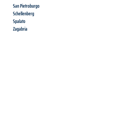
San Pietroburgo
Schellenberg
Spalato
Zagabria
Richiedi ora la tua
offerta
al
miglior
prezzo !
Inviateci adesso la vostra richiesta non vincolante e
assicuratevi la vostra
offerta di trasloco per le vostre esigenze
a Modena
al miglior prezzo! Approfitta dell’occasione per
un
trasloco senza stress
e con il massimo comfort: