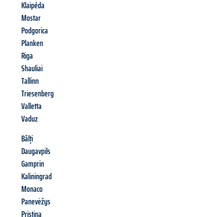
Klaipéda
Mostar
Podgorica
Planken
Riga
Shauliai
Tallinn
Triesenberg
Valletta
Vaduz
Bălți
Daugavpils
Gamprin
Kaliningrad
Monaco
Panevėžys
Pristina