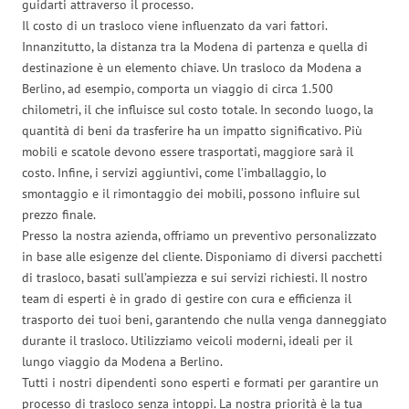
guidarti attraverso il processo.
Il costo di un trasloco viene influenzato da vari fattori.
Innanzitutto, la distanza tra la Modena di partenza e quella di
destinazione è un elemento chiave. Un trasloco da Modena a
Berlino, ad esempio, comporta un viaggio di circa 1.500
chilometri, il che influisce sul costo totale. In secondo luogo, la
quantità di beni da trasferire ha un impatto significativo. Più
mobili e scatole devono essere trasportati, maggiore sarà il
costo. Infine, i servizi aggiuntivi, come l’imballaggio, lo
smontaggio e il rimontaggio dei mobili, possono influire sul
prezzo finale.
Presso la nostra azienda, offriamo un preventivo personalizzato
in base alle esigenze del cliente. Disponiamo di diversi pacchetti
di trasloco, basati sull’ampiezza e sui servizi richiesti. Il nostro
team di esperti è in grado di gestire con cura e efficienza il
trasporto dei tuoi beni, garantendo che nulla venga danneggiato
durante il trasloco. Utilizziamo veicoli moderni, ideali per il
lungo viaggio da Modena a Berlino.
Tutti i nostri dipendenti sono esperti e formati per garantire un
processo di trasloco senza intoppi. La nostra priorità è la tua