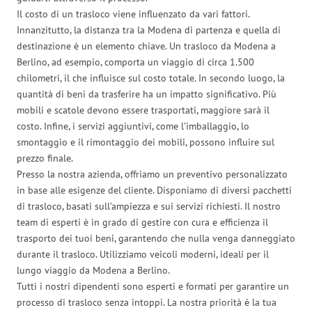
Il costo di un trasloco viene influenzato da vari fattori.
Innanzitutto, la distanza tra la Modena di partenza e quella di
destinazione è un elemento chiave. Un trasloco da Modena a
Berlino, ad esempio, comporta un viaggio di circa 1.500
chilometri, il che influisce sul costo totale. In secondo luogo, la
quantità di beni da trasferire ha un impatto significativo. Più
mobili e scatole devono essere trasportati, maggiore sarà il
costo. Infine, i servizi aggiuntivi, come l’imballaggio, lo
smontaggio e il rimontaggio dei mobili, possono influire sul
prezzo finale.
Presso la nostra azienda, offriamo un preventivo personalizzato
in base alle esigenze del cliente. Disponiamo di diversi pacchetti
di trasloco, basati sull’ampiezza e sui servizi richiesti. Il nostro
team di esperti è in grado di gestire con cura e efficienza il
trasporto dei tuoi beni, garantendo che nulla venga danneggiato
durante il trasloco. Utilizziamo veicoli moderni, ideali per il
lungo viaggio da Modena a Berlino.
Tutti i nostri dipendenti sono esperti e formati per garantire un
processo di trasloco senza intoppi. La nostra priorità è la tua