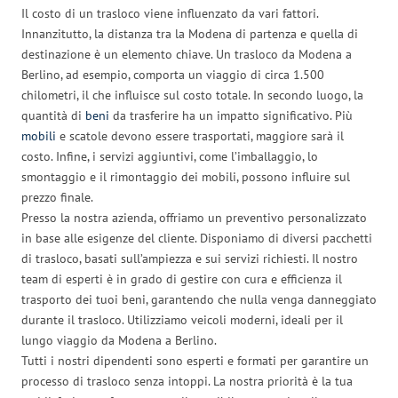
Il costo di un trasloco viene influenzato da vari fattori.
Innanzitutto, la distanza tra la Modena di partenza e quella di
destinazione è un elemento chiave. Un trasloco da Modena a
Berlino, ad esempio, comporta un viaggio di circa 1.500
chilometri, il che influisce sul costo totale. In secondo luogo, la
quantità di
beni
da trasferire ha un impatto significativo. Più
mobili
e scatole devono essere trasportati, maggiore sarà il
costo. Infine, i servizi aggiuntivi, come l’imballaggio, lo
smontaggio e il rimontaggio dei mobili, possono influire sul
prezzo finale.
Presso la nostra azienda, offriamo un preventivo personalizzato
in base alle esigenze del cliente. Disponiamo di diversi pacchetti
di trasloco, basati sull’ampiezza e sui servizi richiesti. Il nostro
team di esperti è in grado di gestire con cura e efficienza il
trasporto dei tuoi beni, garantendo che nulla venga danneggiato
durante il trasloco. Utilizziamo veicoli moderni, ideali per il
lungo viaggio da Modena a Berlino.
Tutti i nostri dipendenti sono esperti e formati per garantire un
processo di trasloco senza intoppi. La nostra priorità è la tua