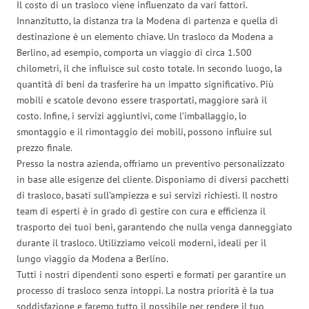
Il costo di un trasloco viene influenzato da vari fattori.
Innanzitutto, la distanza tra la Modena di partenza e quella di
destinazione è un elemento chiave. Un trasloco da Modena a
Berlino, ad esempio, comporta un viaggio di circa 1.500
chilometri, il che influisce sul costo totale. In secondo luogo, la
quantità di beni da trasferire ha un impatto significativo. Più
mobili e scatole devono essere trasportati, maggiore sarà il
costo. Infine, i servizi aggiuntivi, come l’imballaggio, lo
smontaggio e il rimontaggio dei mobili, possono influire sul
prezzo finale.
Presso la nostra azienda, offriamo un preventivo personalizzato
in base alle esigenze del cliente. Disponiamo di diversi pacchetti
di trasloco, basati sull’ampiezza e sui servizi richiesti. Il nostro
team di esperti è in grado di gestire con cura e efficienza il
trasporto dei tuoi beni, garantendo che nulla venga danneggiato
durante il trasloco. Utilizziamo veicoli moderni, ideali per il
lungo viaggio da Modena a Berlino.
Tutti i nostri dipendenti sono esperti e formati per garantire un
processo di trasloco senza intoppi. La nostra priorità è la tua
soddisfazione e faremo tutto il possibile per rendere il tuo