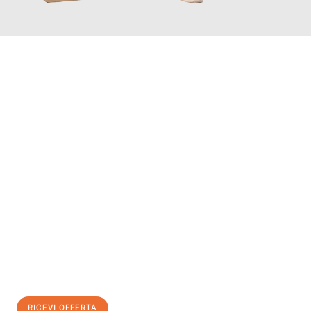
INFORMATI ORA
Scopri con Traslochi Modena quanto può essere
facile e senza
stress il tuo trasloco a Modena
. Il nostro team di esperti è
pronto ad assicurarti una transizione senza intoppi nella tua
nuova casa.
Ottieni subito
un'offerta non vincolante
e
risparmia € 100:
RICEVI OFFERTA
0299948957