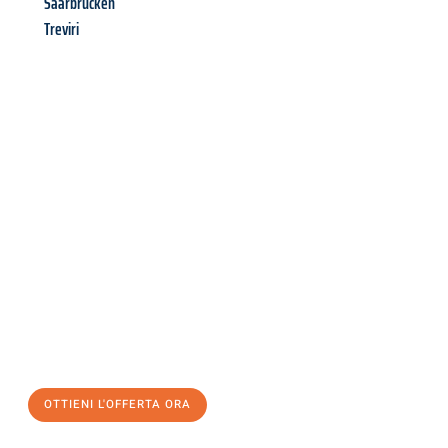
Saarbrücken
Treviri
Richiedi ora la tua
offerta
al
miglior
prezzo !
Inviateci adesso la vostra richiesta non vincolante e
assicuratevi la vostra
offerta di trasloco per le vostre esigenze
a Modena
al miglior prezzo! Approfitta dell’occasione per
un
trasloco senza stress
e con il massimo comfort:
OTTIENI L'OFFERTA ORA