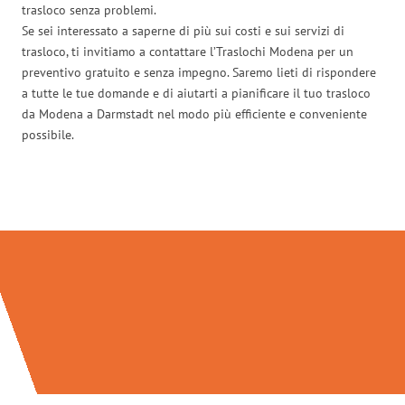
trasloco senza problemi.
Se sei interessato a saperne di più sui costi e sui servizi di
trasloco, ti invitiamo a contattare l’Traslochi Modena per un
preventivo gratuito e senza impegno. Saremo lieti di rispondere
a tutte le tue domande e di aiutarti a pianificare il tuo trasloco
da Modena a Darmstadt nel modo più efficiente e conveniente
possibile.
Traslochi Modena in numeri: