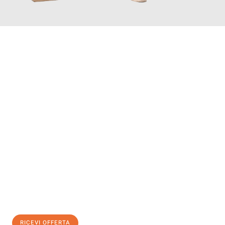
INFORMATI ORA
Scopri con Traslochi Modena quanto può essere
facile e senza
stress il tuo trasloco a Modena
. Il nostro team di esperti è
pronto ad assicurarti una transizione senza intoppi nella tua
nuova casa.
Ottieni subito
un'offerta non vincolante
e
risparmia € 100:
RICEVI OFFERTA
0299948957