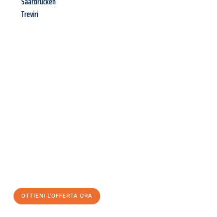
Saarbrücken
Treviri
Richiedi ora la tua
offerta
al
miglior
prezzo !
Inviateci adesso la vostra richiesta non vincolante e
assicuratevi la vostra
offerta di trasloco per le vostre esigenze
a Modena
al miglior prezzo! Approfitta dell’occasione per
un
trasloco senza stress
e con il massimo comfort:
OTTIENI L'OFFERTA ORA