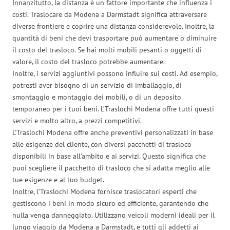
Innanzitutto, la distanza è un fattore importante che influenza i
costi. Traslocare da Modena a Darmstadt significa attraversare
diverse frontiere e coprire una distanza considerevole. Inoltre, la
quantità di beni che devi trasportare può aumentare o diminuire
il costo del trasloco. Se hai molti mobili pesanti o oggetti di
valore, il costo del trasloco potrebbe aumentare.
Inoltre, i servizi aggiuntivi possono influire sui costi. Ad esempio,
potresti aver bisogno di un servizio di imballaggio, di
smontaggio e montaggio dei mobili, o di un deposito
temporaneo per i tuoi beni. L’Traslochi Modena offre tutti questi
servizi e molto altro, a prezzi competitivi.
L’Traslochi Modena offre anche preventivi personalizzati in base
alle esigenze del cliente, con diversi pacchetti di trasloco
disponibili in base all’ambito e ai servizi. Questo significa che
puoi scegliere il pacchetto di trasloco che si adatta meglio alle
tue esigenze e al tuo budget.
Inoltre, l’Traslochi Modena fornisce traslocatori esperti che
gestiscono i beni in modo sicuro ed efficiente, garantendo che
nulla venga danneggiato. Utilizzano veicoli moderni ideali per il
lungo viaggio da Modena a Darmstadt, e tutti gli addetti ai