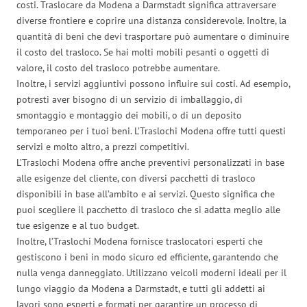
costi. Traslocare da Modena a Darmstadt significa attraversare
diverse frontiere e coprire una distanza considerevole. Inoltre, la
quantità di beni che devi trasportare può aumentare o diminuire
il costo del trasloco. Se hai molti mobili pesanti o oggetti di
valore, il costo del trasloco potrebbe aumentare.
Inoltre, i servizi aggiuntivi possono influire sui costi. Ad esempio,
potresti aver bisogno di un servizio di imballaggio, di
smontaggio e montaggio dei mobili, o di un deposito
temporaneo per i tuoi beni. L’Traslochi Modena offre tutti questi
servizi e molto altro, a prezzi competitivi.
L’Traslochi Modena offre anche preventivi personalizzati in base
alle esigenze del cliente, con diversi pacchetti di trasloco
disponibili in base all’ambito e ai servizi. Questo significa che
puoi scegliere il pacchetto di trasloco che si adatta meglio alle
tue esigenze e al tuo budget.
Inoltre, l’Traslochi Modena fornisce traslocatori esperti che
gestiscono i beni in modo sicuro ed efficiente, garantendo che
nulla venga danneggiato. Utilizzano veicoli moderni ideali per il
lungo viaggio da Modena a Darmstadt, e tutti gli addetti ai
lavori sono esperti e formati per garantire un processo di