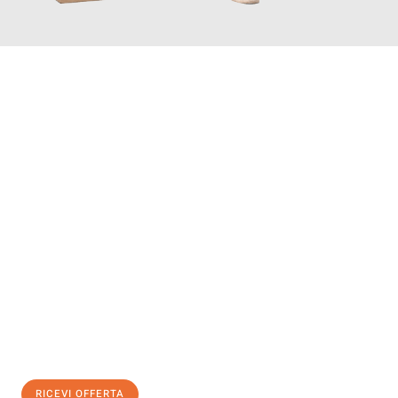
INFORMATI ORA
Scopri con Traslochi Modena quanto può essere
facile e senza
stress il tuo trasloco a Modena
. Il nostro team di esperti è
pronto ad assicurarti una transizione senza intoppi nella tua
nuova casa.
Ottieni subito
un'offerta non vincolante
e
risparmia € 100:
RICEVI OFFERTA
0299948957