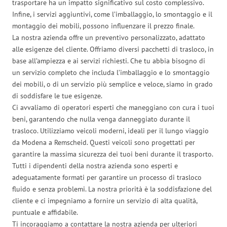
trasportare ha un impatto significativo sul costo complessivo.
Infine, i servizi aggiuntivi, come l’imballaggio, lo smontaggio e il
montaggio dei mobili, possono influenzare il prezzo finale.
La nostra azienda offre un preventivo personalizzato, adattato
alle esigenze del cliente. Offriamo diversi pacchetti di trasloco, in
base all’ampiezza e ai servizi richiesti. Che tu abbia bisogno di
un servizio completo che includa l’imballaggio e lo smontaggio
dei mobili, o di un servizio più semplice e veloce, siamo in grado
di soddisfare le tue esigenze.
Ci avvaliamo di operatori esperti che maneggiano con cura i tuoi
beni, garantendo che nulla venga danneggiato durante il
trasloco. Utilizziamo veicoli moderni, ideali per il lungo viaggio
da Modena a Remscheid. Questi veicoli sono progettati per
garantire la massima sicurezza dei tuoi beni durante il trasporto.
Tutti i dipendenti della nostra azienda sono esperti e
adeguatamente formati per garantire un processo di trasloco
fluido e senza problemi. La nostra priorità è la soddisfazione del
cliente e ci impegniamo a fornire un servizio di alta qualità,
puntuale e affidabile.
Ti incoraggiamo a contattare la nostra azienda per ulteriori