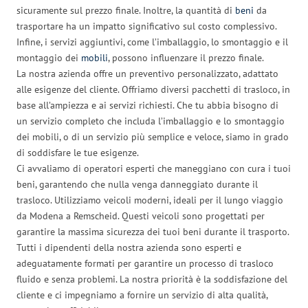
sicuramente sul prezzo finale. Inoltre, la quantità di
beni
da
trasportare ha un impatto significativo sul costo complessivo.
Infine, i servizi aggiuntivi, come l’imballaggio, lo smontaggio e il
montaggio dei
mobili
, possono influenzare il prezzo finale.
La nostra azienda offre un preventivo personalizzato, adattato
alle esigenze del cliente. Offriamo diversi pacchetti di trasloco, in
base all’ampiezza e ai servizi richiesti. Che tu abbia bisogno di
un servizio completo che includa l’imballaggio e lo smontaggio
dei mobili, o di un servizio più semplice e veloce, siamo in grado
di soddisfare le tue esigenze.
Ci avvaliamo di operatori esperti che maneggiano con cura i tuoi
beni, garantendo che nulla venga danneggiato durante il
trasloco. Utilizziamo veicoli moderni, ideali per il lungo viaggio
da Modena a Remscheid. Questi veicoli sono progettati per
garantire la massima sicurezza dei tuoi beni durante il trasporto.
Tutti i dipendenti della nostra azienda sono esperti e
adeguatamente formati per garantire un processo di trasloco
fluido e senza problemi. La nostra priorità è la soddisfazione del
cliente e ci impegniamo a fornire un servizio di alta qualità,