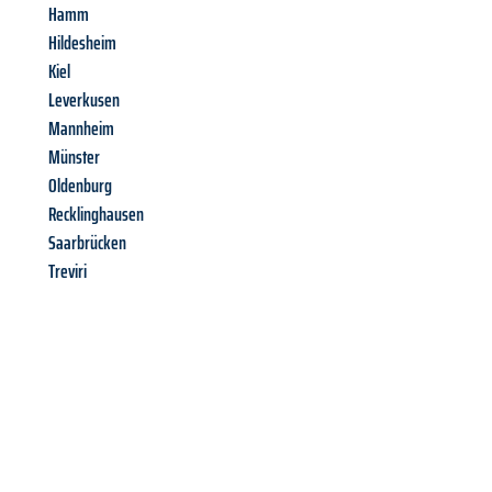
Hamm
Hildesheim
Kiel
Leverkusen
Mannheim
Münster
Oldenburg
Recklinghausen
Saarbrücken
Treviri
Richiedi ora la tua
offerta
al
miglior