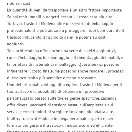
ridurre i costi.
La quantità di beni da trasportare è un altro fattore importante.
Se hai molti mobili o oggetti pesanti, il costo sarà più alto.
Tuttavia, Traslochi Modena offre un servizio di imballaggio
professionale che può aiutare a proteggere i tuoi beni durante il
trasloco, riducendo il rischio di danni e potenziali costi
aggiuntivi.
Traslochi Modena offre anche una serie di servizi aggiuntivi,
come l’imballaggio, lo smontaggio e il rimontaggio dei mobili, e
la fornitura di materiali di imballaggio. Questi servizi possono
influenzare il costo finale, ma possono anche rendere il processo
di trasloco molto più semplice e meno stressante.
Uno dei principali vantaggi di scegliere Traslochi Modena per il
tuo trasloco è la possibilità di ottenere un preventivo
personalizzato basato sulle tue esigenze specifiche. L’azienda
offre diversi pacchetti di trasloco basati sull’ampiezza e sui
servizi, permettendoti di scegliere l’opzione più adatta a te.
Inoltre, Traslochi Modena impiega personale esperto e ben
formato per gestire il trasloco in modo sicuro ed efficiente.
Questo non solo garantisce che i tuoi beni siano trattati con