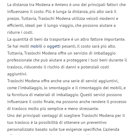
La distanza tra Modena e Amiens è uno dei principali fattori che
influenzano il costo. Più è lunga la distanza, più alto sarà il
prezzo. Tuttavia, Traslochi Modena utilizza veicoli moderni e
efficienti, ideali per il lungo viaggio, che possono aiutare a
ridurre i costi.
La quantità di beni da trasportare è un altro fattore importante.
Se hai molti
mobili
o
oggetti
pesanti, il costo sarà più alto.
Tuttavia, Traslochi Modena offre un servizio di imballaggio
professionale che può aiutare a proteggere i tuoi beni durante il
trasloco, riducendo il rischio di danni e potenziali costi
aggiuntivi.
Traslochi Modena offre anche una serie di servizi aggiuntivi,
come l’imballaggio, lo smontaggio e il rimontaggio dei mobili, e
la fornitura di materiali di imballaggio. Questi servizi possono
influenzare il costo finale, ma possono anche rendere il processo
di trasloco molto più semplice e meno stressante.
Uno dei principali vantaggi di scegliere Traslochi Modena per il
tuo trasloco è la possibilità di ottenere un preventivo
personalizzato basato sulle tue esigenze specifiche. L’azienda