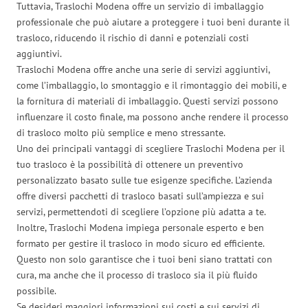
Tuttavia, Traslochi Modena offre un servizio di imballaggio
professionale che può aiutare a proteggere i tuoi beni durante il
trasloco, riducendo il rischio di danni e potenziali costi
aggiuntivi.
Traslochi Modena offre anche una serie di servizi aggiuntivi,
come l’imballaggio, lo smontaggio e il rimontaggio dei mobili, e
la fornitura di materiali di imballaggio. Questi servizi possono
influenzare il costo finale, ma possono anche rendere il processo
di trasloco molto più semplice e meno stressante.
Uno dei principali vantaggi di scegliere Traslochi Modena per il
tuo trasloco è la possibilità di ottenere un preventivo
personalizzato basato sulle tue esigenze specifiche. L’azienda
offre diversi pacchetti di trasloco basati sull’ampiezza e sui
servizi, permettendoti di scegliere l’opzione più adatta a te.
Inoltre, Traslochi Modena impiega personale esperto e ben
formato per gestire il trasloco in modo sicuro ed efficiente.
Questo non solo garantisce che i tuoi beni siano trattati con
cura, ma anche che il processo di trasloco sia il più fluido
possibile.
Se desideri maggiori informazioni sui costi e sui servizi di