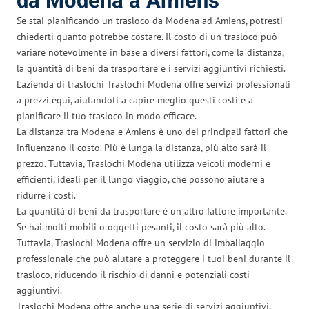
da Modena a Amiens
Se stai pianificando un trasloco da Modena ad Amiens, potresti
chiederti quanto potrebbe costare. Il costo di un trasloco può
variare notevolmente in base a diversi fattori, come la distanza,
la quantità di beni da trasportare e i servizi aggiuntivi richiesti.
L’azienda di traslochi Traslochi Modena offre servizi professionali
a prezzi equi, aiutandoti a capire meglio questi costi e a
pianificare il tuo trasloco in modo efficace.
La distanza tra Modena e Amiens è uno dei principali fattori che
influenzano il costo. Più è lunga la distanza, più alto sarà il
prezzo. Tuttavia, Traslochi Modena utilizza veicoli moderni e
efficienti, ideali per il lungo viaggio, che possono aiutare a
ridurre i costi.
La quantità di beni da trasportare è un altro fattore importante.
Se hai molti mobili o oggetti pesanti, il costo sarà più alto.
Tuttavia, Traslochi Modena offre un servizio di imballaggio
professionale che può aiutare a proteggere i tuoi beni durante il
trasloco, riducendo il rischio di danni e potenziali costi
aggiuntivi.
Traslochi Modena offre anche una serie di servizi aggiuntivi,