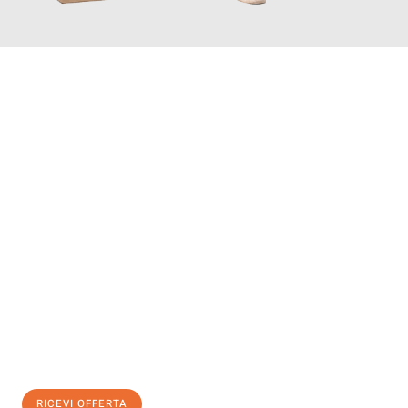
INFORMATI ORA
Scopri con Traslochi Modena quanto può essere
facile e senza
stress il tuo trasloco a Modena
. Il nostro team di esperti è
pronto ad assicurarti una transizione senza intoppi nella tua
nuova casa.
Ottieni subito
un'offerta non vincolante
e
risparmia € 100:
RICEVI OFFERTA
0299948957