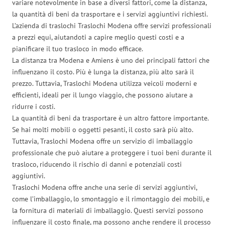
variare notevolmente in base a diversi fattori, come la distanza,
la quantità di beni da trasportare e i servizi aggiuntivi richiesti.
L’azienda di traslochi Traslochi Modena offre servizi professionali
a prezzi equi, aiutandoti a capire meglio questi costi e a
pianificare il tuo trasloco in modo efficace.
La distanza tra Modena e Amiens è uno dei principali fattori che
influenzano il costo. Più è lunga la distanza, più alto sarà il
prezzo. Tuttavia, Traslochi Modena utilizza veicoli moderni e
efficienti, ideali per il lungo viaggio, che possono aiutare a
ridurre i costi.
La quantità di beni da trasportare è un altro fattore importante.
Se hai molti mobili o oggetti pesanti, il costo sarà più alto.
Tuttavia, Traslochi Modena offre un servizio di imballaggio
professionale che può aiutare a proteggere i tuoi beni durante il
trasloco, riducendo il rischio di danni e potenziali costi
aggiuntivi.
Traslochi Modena offre anche una serie di servizi aggiuntivi,
come l’imballaggio, lo smontaggio e il rimontaggio dei mobili, e
la fornitura di materiali di imballaggio. Questi servizi possono
influenzare il costo finale, ma possono anche rendere il processo