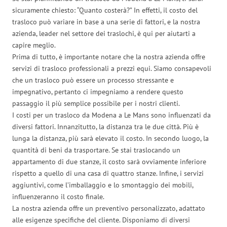
sicuramente chiesto: “Quanto costerà?” In effetti, il costo del
trasloco può variare in base a una serie di fattori, e la nostra
azienda, leader nel settore dei traslochi, è qui per aiutarti a
capire meglio.
Prima di tutto, è importante notare che la nostra azienda offre
servizi di trasloco professionali a prezzi equi. Siamo consapevoli
che un trasloco può essere un processo stressante e
impegnativo, pertanto ci impegniamo a rendere questo
passaggio il più semplice possibile per i nostri clienti.
I costi per un trasloco da Modena a Le Mans sono influenzati da
diversi fattori. Innanzitutto, la distanza tra le due città. Più è
lunga la distanza, più sarà elevato il costo. In secondo luogo, la
quantità di beni da trasportare. Se stai traslocando un
appartamento di due stanze, il costo sarà ovviamente inferiore
rispetto a quello di una casa di quattro stanze. Infine, i servizi
aggiuntivi, come l’imballaggio e lo smontaggio dei mobili,
influenzeranno il costo finale.
La nostra azienda offre un preventivo personalizzato, adattato
alle esigenze specifiche del cliente. Disponiamo di diversi