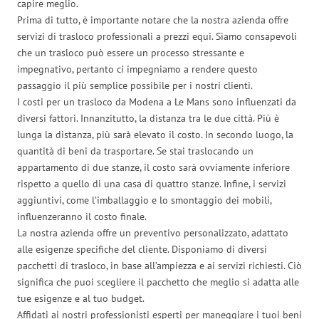
capire meglio.
Prima di tutto, è importante notare che la nostra azienda offre
servizi di trasloco professionali a prezzi equi. Siamo consapevoli
che un trasloco può essere un processo stressante e
impegnativo, pertanto ci impegniamo a rendere questo
passaggio il più semplice possibile per i nostri clienti.
I costi per un trasloco da Modena a Le Mans sono influenzati da
diversi fattori. Innanzitutto, la distanza tra le due città. Più è
lunga la distanza, più sarà elevato il costo. In secondo luogo, la
quantità di beni da trasportare. Se stai traslocando un
appartamento di due stanze, il costo sarà ovviamente inferiore
rispetto a quello di una casa di quattro stanze. Infine, i servizi
aggiuntivi, come l’imballaggio e lo smontaggio dei mobili,
influenzeranno il costo finale.
La nostra azienda offre un preventivo personalizzato, adattato
alle esigenze specifiche del cliente. Disponiamo di diversi
pacchetti di trasloco, in base all’ampiezza e ai servizi richiesti. Ciò
significa che puoi scegliere il pacchetto che meglio si adatta alle
tue esigenze e al tuo budget.
Affidati ai nostri professionisti esperti per maneggiare i tuoi beni