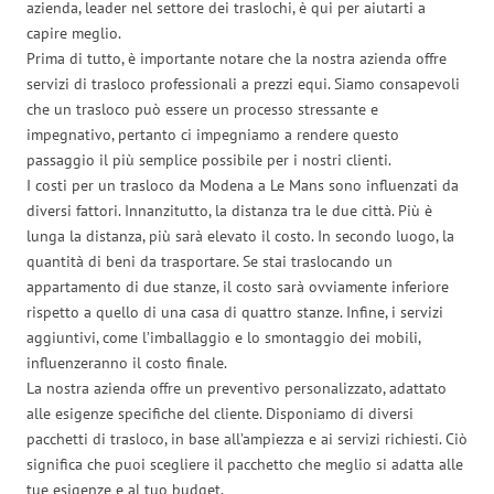
azienda, leader nel settore dei traslochi, è qui per aiutarti a
capire meglio.
Prima di tutto, è importante notare che la nostra azienda offre
servizi di trasloco professionali a prezzi equi. Siamo consapevoli
che un trasloco può essere un processo stressante e
impegnativo, pertanto ci impegniamo a rendere questo
passaggio il più semplice possibile per i nostri clienti.
I costi per un trasloco da Modena a Le Mans sono influenzati da
diversi fattori. Innanzitutto, la distanza tra le due città. Più è
lunga la distanza, più sarà elevato il costo. In secondo luogo, la
quantità di beni da trasportare. Se stai traslocando un
appartamento di due stanze, il costo sarà ovviamente inferiore
rispetto a quello di una casa di quattro stanze. Infine, i servizi
aggiuntivi, come l’imballaggio e lo smontaggio dei mobili,
influenzeranno il costo finale.
La nostra azienda offre un preventivo personalizzato, adattato
alle esigenze specifiche del cliente. Disponiamo di diversi
pacchetti di trasloco, in base all’ampiezza e ai servizi richiesti. Ciò
significa che puoi scegliere il pacchetto che meglio si adatta alle
tue esigenze e al tuo budget.