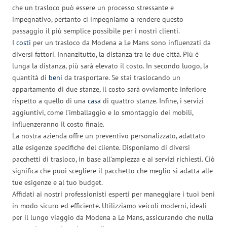
che un trasloco può essere un processo stressante e
impegnativo, pertanto ci impegniamo a rendere questo
passaggio il più semplice possibile per i nostri clienti.
I
costi
per un trasloco da Modena a Le Mans sono influenzati da
diversi fattori. Innanzitutto, la distanza tra le due città. Più è
lunga la distanza, più sarà elevato il costo. In secondo luogo, la
quantità di
beni
da trasportare. Se stai traslocando un
appartamento di due stanze, il costo sarà ovviamente inferiore
rispetto a quello di una
casa
di quattro stanze. Infine, i servizi
aggiuntivi, come l’imballaggio e lo smontaggio dei mobili,
influenzeranno il costo finale.
La nostra azienda offre un preventivo personalizzato, adattato
alle esigenze specifiche del cliente. Disponiamo di diversi
pacchetti di trasloco, in base all’ampiezza e ai servizi richiesti. Ciò
significa che puoi scegliere il pacchetto che meglio si adatta alle
tue esigenze e al tuo budget.
Affidati ai nostri professionisti esperti per maneggiare i tuoi beni
in modo sicuro ed efficiente. Utilizziamo veicoli moderni, ideali
per il lungo viaggio da Modena a Le Mans, assicurando che nulla