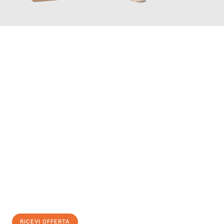
INFORMATI ORA
Scopri con Traslochi Modena quanto può essere
facile e senza
stress il tuo trasloco a Modena
. Il nostro team di esperti è
pronto ad assicurarti una transizione senza intoppi nella tua
nuova casa.
Ottieni subito
un'offerta non vincolante
e
risparmia € 100:
RICEVI OFFERTA
0299948957