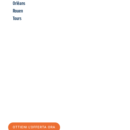
Orléans
Rouen
Tours
Richiedi ora la tua
offerta
al
miglior
prezzo !
Inviateci adesso la vostra richiesta non vincolante e
assicuratevi la vostra
offerta di trasloco per le vostre esigenze
a Modena
al miglior prezzo! Approfitta dell’occasione per
un
trasloco senza stress
e con il massimo comfort:
OTTIENI L'OFFERTA ORA