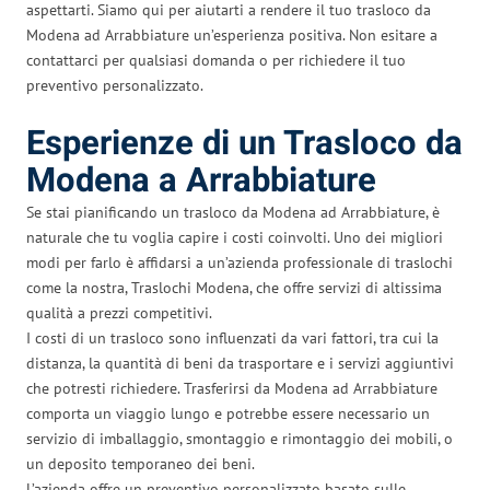
aspettarti. Siamo qui per aiutarti a rendere il tuo trasloco da
Modena ad Arrabbiature un’esperienza positiva. Non esitare a
contattarci per qualsiasi domanda o per richiedere il tuo
preventivo personalizzato.
Esperienze di un Trasloco da
Modena a Arrabbiature
Se stai pianificando un trasloco da Modena ad Arrabbiature, è
naturale che tu voglia capire i costi coinvolti. Uno dei migliori
modi per farlo è affidarsi a un’azienda professionale di traslochi
come la nostra, Traslochi Modena, che offre servizi di altissima
qualità a prezzi competitivi.
I costi di un trasloco sono influenzati da vari fattori, tra cui la
distanza, la quantità di beni da trasportare e i servizi aggiuntivi
che potresti richiedere. Trasferirsi da Modena ad Arrabbiature
comporta un viaggio lungo e potrebbe essere necessario un
servizio di imballaggio, smontaggio e rimontaggio dei mobili, o
un deposito temporaneo dei beni.
L’azienda offre un preventivo personalizzato basato sulle