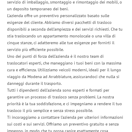
servizio di imballaggio, smontaggio e rimontaggio dei mobili, o
un deposito temporaneo dei beni.
L’azienda offre un preventivo personalizzato basato sulle
esigenze del cliente. Abbiamo diversi pacchetti di trasloco
disponibili a seconda dell’ampiezza e dei servizi richiesti. Che tu
stia traslocando un appartamento monolocale o una villa di
cinque stanze, ci adatteremo alle tue esigenze per fornirti il
servizio più efficiente possibile.
Uno dei punti di forza dell’azienda è il nostro team di
traslocatori esperti, che maneggiano i tuoi beni con la massima
cura e efficienza. Utilizziamo veicoli moderni, ideali per il lungo
viaggio da Modena ad Arrabbiature, assicurandoci che nulla si
danneggi durante il trasporto.
Tutti i dipendenti dell’azienda sono esperti e formati per
garantire un processo di trasloco senza problemi. La nostra
priorità è la tua soddisfazione, e ci impegniamo a rendere il tuo
trasloco il più semplice e senza stress possibile.
Ti incoraggiamo a contattare l’azienda per ulteriori informazioni
sui costi e sui servizi. Offriamo un preventivo gratuito e senza
impegno, in modo che tu possa capire esattamente cosa