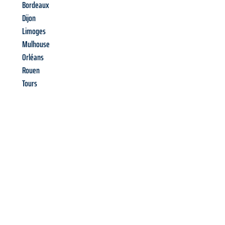
Bordeaux
Dijon
Limoges
Mulhouse
Orléans
Rouen
Tours
Richiedi ora la tua
offerta
al
miglior
prezzo !
Inviateci adesso la vostra richiesta non vincolante e
assicuratevi la vostra
offerta di trasloco per le vostre esigenze