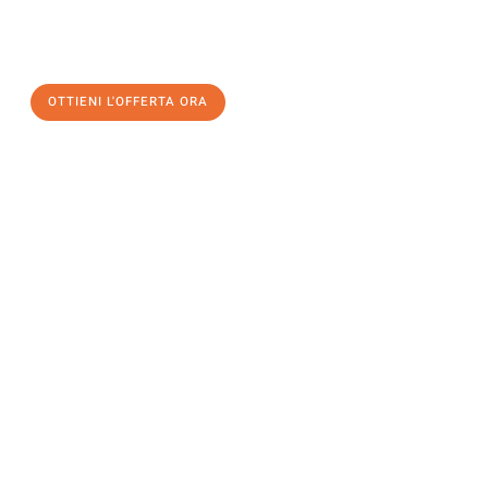
a Modena
al miglior prezzo! Approfitta dell’occasione per
un
trasloco senza stress
e con il massimo comfort:
OTTIENI L'OFFERTA ORA