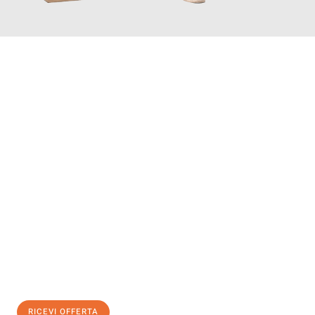
INFORMATI ORA
Scopri con Traslochi Modena quanto può essere
facile e senza
stress il tuo trasloco a Modena
. Il nostro team di esperti è
pronto ad assicurarti una transizione senza intoppi nella tua
nuova casa.
Ottieni subito
un'offerta non vincolante
e
risparmia € 100:
RICEVI OFFERTA
0299948957