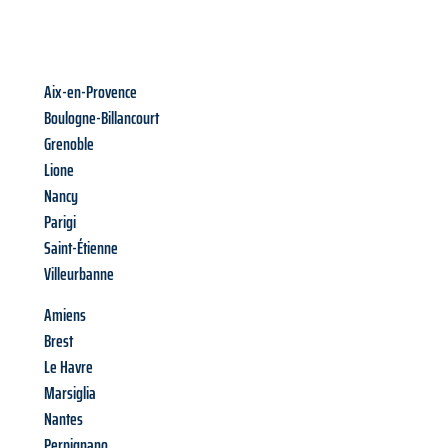
Aix-en-Provence
Boulogne-Billancourt
Grenoble
Lione
Nancy
Parigi
Saint-Étienne
Villeurbanne
Amiens
Brest
Le Havre
Marsiglia
Nantes
Perpignano