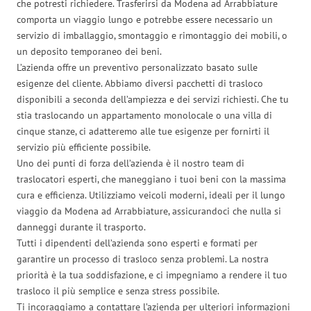
che potresti richiedere. Trasferirsi da Modena ad Arrabbiature
comporta un viaggio lungo e potrebbe essere necessario un
servizio di imballaggio, smontaggio e rimontaggio dei mobili, o
un deposito temporaneo dei beni.
L’azienda offre un preventivo personalizzato basato sulle
esigenze del cliente. Abbiamo diversi pacchetti di trasloco
disponibili a seconda dell’ampiezza e dei servizi richiesti. Che tu
stia traslocando un appartamento monolocale o una villa di
cinque stanze, ci adatteremo alle tue esigenze per fornirti il
servizio più efficiente possibile.
Uno dei punti di forza dell’azienda è il nostro team di
traslocatori esperti, che maneggiano i tuoi beni con la massima
cura e efficienza. Utilizziamo veicoli moderni, ideali per il lungo
viaggio da Modena ad Arrabbiature, assicurandoci che nulla si
danneggi durante il trasporto.
Tutti i dipendenti dell’azienda sono esperti e formati per
garantire un processo di trasloco senza problemi. La nostra
priorità è la tua soddisfazione, e ci impegniamo a rendere il tuo
trasloco il più semplice e senza stress possibile.
Ti incoraggiamo a contattare l’azienda per ulteriori informazioni