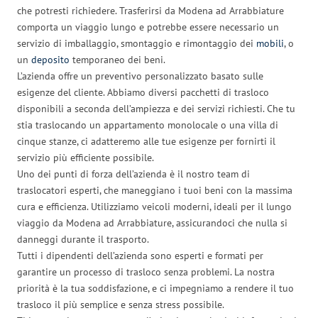
che potresti richiedere. Trasferirsi da Modena ad Arrabbiature
comporta un viaggio lungo e potrebbe essere necessario un
servizio di imballaggio, smontaggio e rimontaggio dei
mobili
, o
un
deposito
temporaneo dei beni.
L’azienda offre un preventivo personalizzato basato sulle
esigenze del cliente. Abbiamo diversi pacchetti di trasloco
disponibili a seconda dell’ampiezza e dei servizi richiesti. Che tu
stia traslocando un appartamento monolocale o una villa di
cinque stanze, ci adatteremo alle tue esigenze per fornirti il
servizio più efficiente possibile.
Uno dei punti di forza dell’azienda è il nostro team di
traslocatori esperti, che maneggiano i tuoi beni con la massima
cura e efficienza. Utilizziamo veicoli moderni, ideali per il lungo
viaggio da Modena ad Arrabbiature, assicurandoci che nulla si
danneggi durante il trasporto.
Tutti i dipendenti dell’azienda sono esperti e formati per
garantire un processo di trasloco senza problemi. La nostra
priorità è la tua soddisfazione, e ci impegniamo a rendere il tuo
trasloco il più semplice e senza stress possibile.