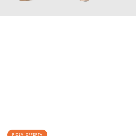
INFORMATI ORA
Scopri con Traslochi Modena quanto può essere
facile e senza
stress il tuo trasloco a Modena
. Il nostro team di esperti è
pronto ad assicurarti una transizione senza intoppi nella tua
nuova casa.
Ottieni subito
un'offerta non vincolante
e
risparmia € 100:
RICEVI OFFERTA
0299948957