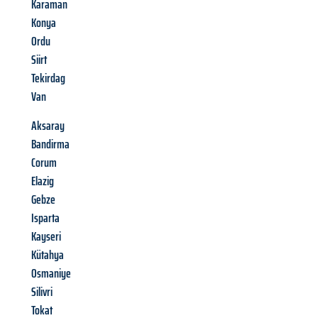
Karaman
Konya
Ordu
Siirt
Tekirdag
Van
Aksaray
Bandirma
Corum
Elazig
Gebze
Isparta
Kayseri
Kütahya
Osmaniye
Silivri
Tokat