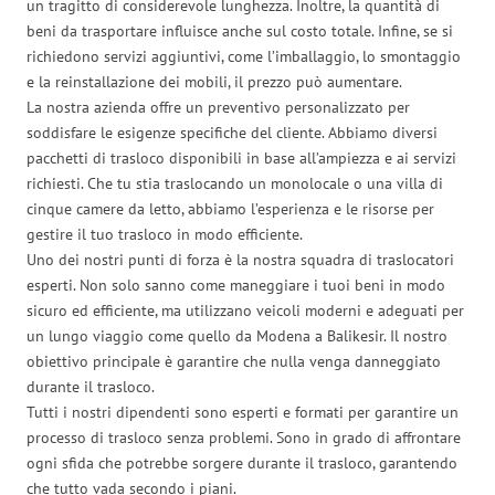
un tragitto di considerevole lunghezza. Inoltre, la quantità di
beni da trasportare influisce anche sul costo totale. Infine, se si
richiedono servizi aggiuntivi, come l’imballaggio, lo smontaggio
e la reinstallazione dei mobili, il prezzo può aumentare.
La nostra azienda offre un preventivo personalizzato per
soddisfare le esigenze specifiche del cliente. Abbiamo diversi
pacchetti di trasloco disponibili in base all’ampiezza e ai servizi
richiesti. Che tu stia traslocando un monolocale o una villa di
cinque camere da letto, abbiamo l’esperienza e le risorse per
gestire il tuo trasloco in modo efficiente.
Uno dei nostri punti di forza è la nostra squadra di traslocatori
esperti. Non solo sanno come maneggiare i tuoi beni in modo
sicuro ed efficiente, ma utilizzano veicoli moderni e adeguati per
un lungo viaggio come quello da Modena a Balikesir. Il nostro
obiettivo principale è garantire che nulla venga danneggiato
durante il trasloco.
Tutti i nostri dipendenti sono esperti e formati per garantire un
processo di trasloco senza problemi. Sono in grado di affrontare
ogni sfida che potrebbe sorgere durante il trasloco, garantendo
che tutto vada secondo i piani.