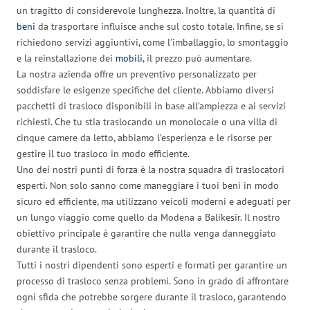
un tragitto di considerevole lunghezza. Inoltre, la quantità di
beni
da trasportare influisce anche sul costo totale. Infine, se si
richiedono servizi aggiuntivi, come l’imballaggio, lo smontaggio
e la reinstallazione dei
mobili
, il prezzo può aumentare.
La nostra azienda offre un preventivo personalizzato per
soddisfare le esigenze specifiche del cliente. Abbiamo diversi
pacchetti di trasloco disponibili in base all’ampiezza e ai servizi
richiesti. Che tu stia traslocando un monolocale o una villa di
cinque camere da letto, abbiamo l’esperienza e le risorse per
gestire il tuo trasloco in modo efficiente.
Uno dei nostri punti di forza è la nostra squadra di traslocatori
esperti. Non solo sanno come maneggiare i tuoi beni in modo
sicuro ed efficiente, ma utilizzano veicoli moderni e adeguati per
un lungo viaggio come quello da Modena a Balikesir. Il nostro
obiettivo principale è garantire che nulla venga danneggiato
durante il trasloco.
Tutti i nostri dipendenti sono esperti e formati per garantire un
processo di trasloco senza problemi. Sono in grado di affrontare
ogni sfida che potrebbe sorgere durante il trasloco, garantendo