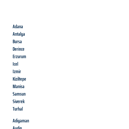
Adana
Antalya
Bursa
Derince
Erzurum
Icel
Izmir
Kiziltepe
Manisa
Samsun
Siverek
Turhal
Adiyaman
Aydin