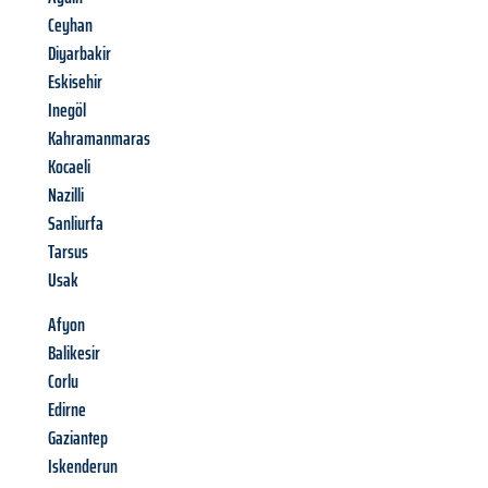
Ceyhan
Diyarbakir
Eskisehir
Inegöl
Kahramanmaras
Kocaeli
Nazilli
Sanliurfa
Tarsus
Usak
Afyon
Balikesir
Corlu
Edirne
Gaziantep
Iskenderun