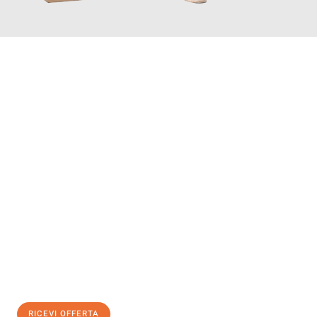
INFORMATI ORA
Scopri con Traslochi Modena quanto può essere
facile e senza
stress il tuo trasloco a Modena
. Il nostro team di esperti è
pronto ad assicurarti una transizione senza intoppi nella tua
nuova casa.
Ottieni subito
un'offerta non vincolante
e
risparmia € 100:
RICEVI OFFERTA
0299948957