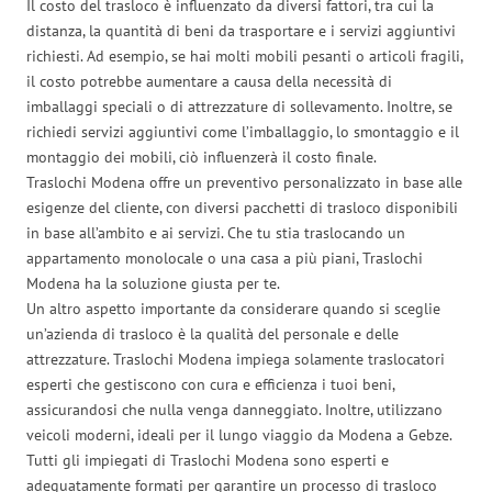
Il costo del trasloco è influenzato da diversi fattori, tra cui la
distanza, la quantità di beni da trasportare e i servizi aggiuntivi
richiesti. Ad esempio, se hai molti mobili pesanti o articoli fragili,
il costo potrebbe aumentare a causa della necessità di
imballaggi speciali o di attrezzature di sollevamento. Inoltre, se
richiedi servizi aggiuntivi come l’imballaggio, lo smontaggio e il
montaggio dei mobili, ciò influenzerà il costo finale.
Traslochi Modena offre un preventivo personalizzato in base alle
esigenze del cliente, con diversi pacchetti di trasloco disponibili
in base all’ambito e ai servizi. Che tu stia traslocando un
appartamento monolocale o una casa a più piani, Traslochi
Modena ha la soluzione giusta per te.
Un altro aspetto importante da considerare quando si sceglie
un’azienda di trasloco è la qualità del personale e delle
attrezzature. Traslochi Modena impiega solamente traslocatori
esperti che gestiscono con cura e efficienza i tuoi beni,
assicurandosi che nulla venga danneggiato. Inoltre, utilizzano
veicoli moderni, ideali per il lungo viaggio da Modena a Gebze.
Tutti gli impiegati di Traslochi Modena sono esperti e
adeguatamente formati per garantire un processo di trasloco