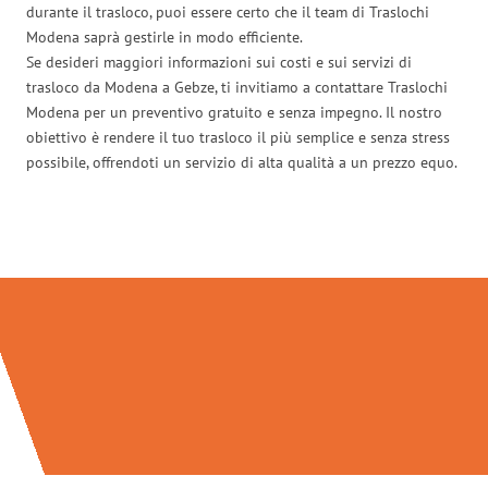
durante il trasloco, puoi essere certo che il team di Traslochi
Modena saprà gestirle in modo efficiente.
Se desideri maggiori informazioni sui costi e sui servizi di
trasloco da Modena a Gebze, ti invitiamo a contattare Traslochi
Modena per un preventivo gratuito e senza impegno. Il nostro
obiettivo è rendere il tuo trasloco il più semplice e senza stress
possibile, offrendoti un servizio di alta qualità a un prezzo equo.
Traslochi Modena in numeri: