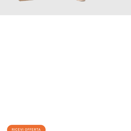
INFORMATI ORA
Scopri con Traslochi Modena quanto può essere
facile e senza
stress il tuo trasloco a Modena
. Il nostro team di esperti è
pronto ad assicurarti una transizione senza intoppi nella tua
nuova casa.
Ottieni subito
un'offerta non vincolante
e
risparmia € 100:
RICEVI OFFERTA
0299948957