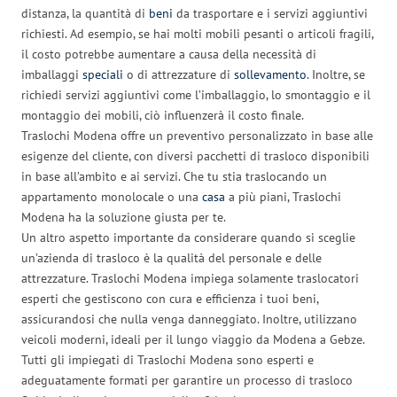
distanza, la quantità di
beni
da trasportare e i servizi aggiuntivi
richiesti. Ad esempio, se hai molti mobili pesanti o articoli fragili,
il costo potrebbe aumentare a causa della necessità di
imballaggi
speciali
o di attrezzature di
sollevamento
. Inoltre, se
richiedi servizi aggiuntivi come l’imballaggio, lo smontaggio e il
montaggio dei mobili, ciò influenzerà il costo finale.
Traslochi Modena offre un preventivo personalizzato in base alle
esigenze del cliente, con diversi pacchetti di trasloco disponibili
in base all’ambito e ai servizi. Che tu stia traslocando un
appartamento monolocale o una
casa
a più piani, Traslochi
Modena ha la soluzione giusta per te.
Un altro aspetto importante da considerare quando si sceglie
un’azienda di trasloco è la qualità del personale e delle
attrezzature. Traslochi Modena impiega solamente traslocatori
esperti che gestiscono con cura e efficienza i tuoi beni,
assicurandosi che nulla venga danneggiato. Inoltre, utilizzano
veicoli moderni, ideali per il lungo viaggio da Modena a Gebze.
Tutti gli impiegati di Traslochi Modena sono esperti e
adeguatamente formati per garantire un processo di trasloco