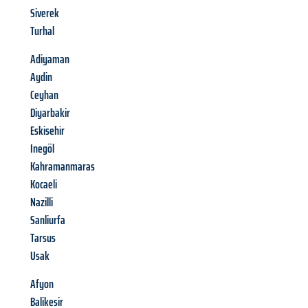
Siverek
Turhal
Adiyaman
Aydin
Ceyhan
Diyarbakir
Eskisehir
Inegöl
Kahramanmaras
Kocaeli
Nazilli
Sanliurfa
Tarsus
Usak
Afyon
Balikesir