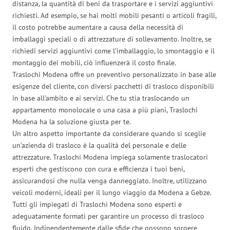
distanza, la quantità di beni da trasportare e i servizi aggiuntivi
richiesti. Ad esempio, se hai molti mobili pesanti o articoli fragili,
il costo potrebbe aumentare a causa della necessità di
imballaggi speciali o di attrezzature di sollevamento. Inoltre, se
richiedi servizi aggiuntivi come l’imballaggio, lo smontaggio e il
montaggio dei mobili, ciò influenzerà il costo finale.
Traslochi Modena offre un preventivo personalizzato in base alle
esigenze del cliente, con diversi pacchetti di trasloco disponibili
in base all’ambito e ai servizi. Che tu stia traslocando un
appartamento monolocale o una casa a più piani, Traslochi
Modena ha la soluzione giusta per te.
Un altro aspetto importante da considerare quando si sceglie
un’azienda di trasloco è la qualità del personale e delle
attrezzature. Traslochi Modena impiega solamente traslocatori
esperti che gestiscono con cura e efficienza i tuoi beni,
assicurandosi che nulla venga danneggiato. Inoltre, utilizzano
veicoli moderni, ideali per il lungo viaggio da Modena a Gebze.
Tutti gli impiegati di Traslochi Modena sono esperti e
adeguatamente formati per garantire un processo di trasloco
fluido. Indipendentemente dalle sfide che possono sorgere