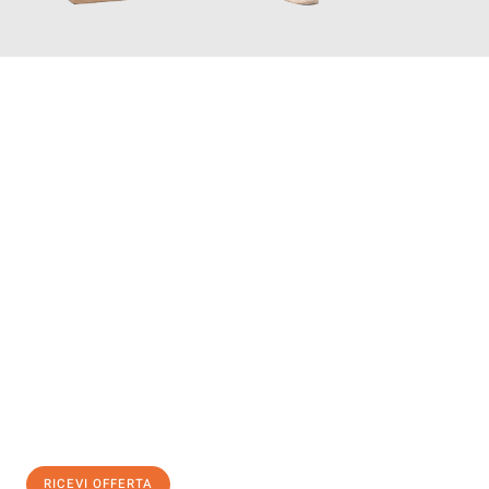
INFORMATI ORA
Scopri con Traslochi Modena quanto può essere
facile e senza
stress il tuo trasloco a Modena
. Il nostro team di esperti è
pronto ad assicurarti una transizione senza intoppi nella tua
nuova casa.
Ottieni subito
un'offerta non vincolante
e
risparmia € 100:
RICEVI OFFERTA
0299948957