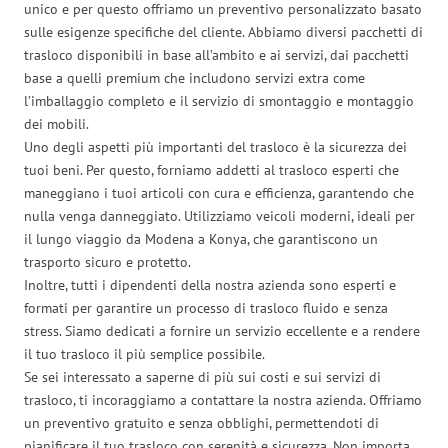
unico e per questo offriamo un preventivo personalizzato basato
sulle esigenze specifiche del cliente. Abbiamo diversi pacchetti di
trasloco disponibili in base all’ambito e ai servizi, dai pacchetti
base a quelli premium che includono servizi extra come
l’imballaggio completo e il servizio di smontaggio e montaggio
dei mobili.
Uno degli aspetti più importanti del trasloco è la sicurezza dei
tuoi beni. Per questo, forniamo addetti al trasloco esperti che
maneggiano i tuoi articoli con cura e efficienza, garantendo che
nulla venga danneggiato. Utilizziamo veicoli moderni, ideali per
il lungo viaggio da Modena a Konya, che garantiscono un
trasporto sicuro e protetto.
Inoltre, tutti i dipendenti della nostra azienda sono esperti e
formati per garantire un processo di trasloco fluido e senza
stress. Siamo dedicati a fornire un servizio eccellente e a rendere
il tuo trasloco il più semplice possibile.
Se sei interessato a saperne di più sui costi e sui servizi di
trasloco, ti incoraggiamo a contattare la nostra azienda. Offriamo
un preventivo gratuito e senza obblighi, permettendoti di
pianificare il tuo trasloco con serenità e sicurezza. Non importa