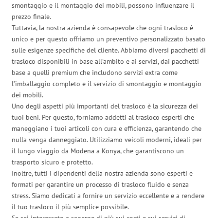
smontaggio e il montaggio dei mobili, possono influenzare il
prezzo finale.
Tuttavia, la nostra azienda è consapevole che ogni trasloco è
unico e per questo offriamo un preventivo personalizzato basato
sulle esigenze specifiche del cliente. Abbiamo diversi pacchetti di
trasloco disponibili in base all’ambito e ai servizi, dai pacchetti
base a quelli premium che includono servizi extra come
l’imballaggio completo e il servizio di smontaggio e montaggio
dei mobili.
Uno degli aspetti più importanti del trasloco è la sicurezza dei
tuoi beni. Per questo, forniamo addetti al trasloco esperti che
maneggiano i tuoi articoli con cura e efficienza, garantendo che
nulla venga danneggiato. Utilizziamo veicoli moderni, ideali per
il lungo viaggio da Modena a Konya, che garantiscono un
trasporto sicuro e protetto.
Inoltre, tutti i dipendenti della nostra azienda sono esperti e
formati per garantire un processo di trasloco fluido e senza
stress. Siamo dedicati a fornire un servizio eccellente e a rendere
il tuo trasloco il più semplice possibile.
Se sei interessato a saperne di più sui costi e sui servizi di