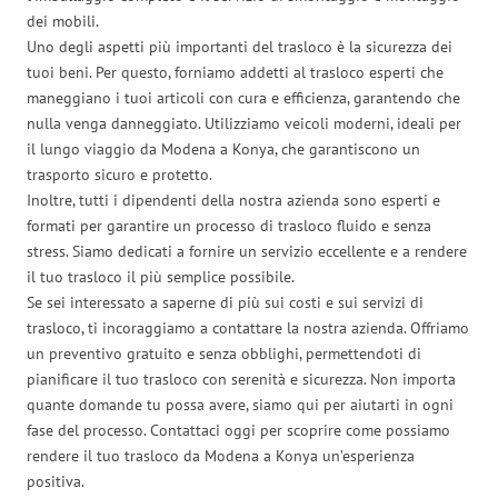
dei mobili.
Uno degli aspetti più importanti del trasloco è la sicurezza dei
tuoi beni. Per questo, forniamo addetti al trasloco esperti che
maneggiano i tuoi articoli con cura e efficienza, garantendo che
nulla venga danneggiato. Utilizziamo veicoli moderni, ideali per
il lungo viaggio da Modena a Konya, che garantiscono un
trasporto sicuro e protetto.
Inoltre, tutti i dipendenti della nostra azienda sono esperti e
formati per garantire un processo di trasloco fluido e senza
stress. Siamo dedicati a fornire un servizio eccellente e a rendere
il tuo trasloco il più semplice possibile.
Se sei interessato a saperne di più sui costi e sui servizi di
trasloco, ti incoraggiamo a contattare la nostra azienda. Offriamo
un preventivo gratuito e senza obblighi, permettendoti di
pianificare il tuo trasloco con serenità e sicurezza. Non importa
quante domande tu possa avere, siamo qui per aiutarti in ogni
fase del processo. Contattaci oggi per scoprire come possiamo
rendere il tuo trasloco da Modena a Konya un’esperienza
positiva.