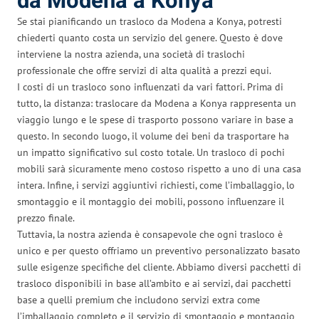
da Modena a Konya
Se stai pianificando un trasloco da Modena a Konya, potresti
chiederti quanto costa un servizio del genere. Questo è dove
interviene la nostra azienda, una società di traslochi
professionale che offre servizi di alta qualità a prezzi equi.
I costi di un trasloco sono influenzati da vari fattori. Prima di
tutto, la distanza: traslocare da Modena a Konya rappresenta un
viaggio lungo e le spese di trasporto possono variare in base a
questo. In secondo luogo, il volume dei beni da trasportare ha
un impatto significativo sul costo totale. Un trasloco di pochi
mobili sarà sicuramente meno costoso rispetto a uno di una casa
intera. Infine, i servizi aggiuntivi richiesti, come l’imballaggio, lo
smontaggio e il montaggio dei mobili, possono influenzare il
prezzo finale.
Tuttavia, la nostra azienda è consapevole che ogni trasloco è
unico e per questo offriamo un preventivo personalizzato basato
sulle esigenze specifiche del cliente. Abbiamo diversi pacchetti di
trasloco disponibili in base all’ambito e ai servizi, dai pacchetti
base a quelli premium che includono servizi extra come
l’imballaggio completo e il servizio di smontaggio e montaggio