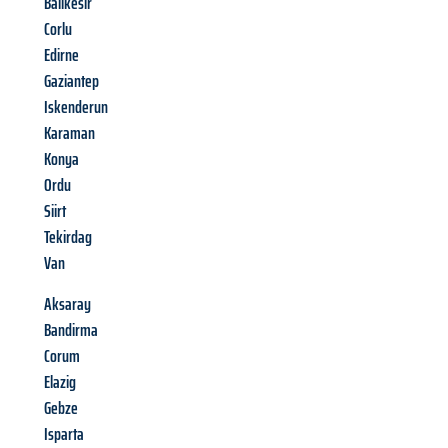
Balikesir
Corlu
Edirne
Gaziantep
Iskenderun
Karaman
Konya
Ordu
Siirt
Tekirdag
Van
Aksaray
Bandirma
Corum
Elazig
Gebze
Isparta