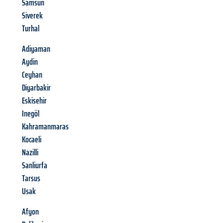
Samsun
Siverek
Turhal
Adiyaman
Aydin
Ceyhan
Diyarbakir
Eskisehir
Inegöl
Kahramanmaras
Kocaeli
Nazilli
Sanliurfa
Tarsus
Usak
Afyon