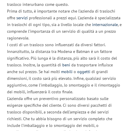
trasloco interurbano come questo.
Prima di tutto, è importante notare che l’azienda di traslochi
offre
servizi
professionali a prezzi equi. L’azienda è specializzata
in traslochi di ogni tipo, sia a livello locale che
internazionale
, e
comprende l’importanza di un servizio di qualità a un prezzo
ragionevole.
I costi di un trasloco sono influenzati da diversi fattori.
Innanzitutto, la distanza tra Modena e Batman è un fattore
significativo. Più lunga è la distanza, più alto sarà il costo del
trasloco. Inoltre, la quantità di
beni
da trasportare influisce
anche sul prezzo. Se hai molti
mobili
o
oggetti
di grandi
dimensioni, il costo sarà più elevato. Infine, qualsiasi servizio
aggiuntivo, come l’imballaggio, lo smontaggio e il rimontaggio
dei mobili, influenzerà il costo finale.
L’azienda offre un preventivo personalizzato basato sulle
esigenze specifiche del cliente. Ci sono diversi pacchetti di
trasloco disponibili, a seconda dell’ampiezza e dei servizi
richiesti. Che tu abbia bisogno di un servizio completo che
include l’imballaggio e lo smontaggio dei mobili, o