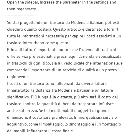
Open the sidebar, Increase the parameter in the settings and
then regenerate.
————————-
Se stai progettando un trasloco da Modena a Batman, potresti
chiederti quanto costerà. Questo articolo è destinato a fornirti
tutte le informazioni necessarie per capire i costi associati a un
trasloco interurbano come questo.
Prima di tutto, è importante notare che l’azienda di traslochi
offre servizi professionali a prezzi equi. L’azienda è specializzata
in traslochi di ogni tipo, sia a livello locale che internazionale, e
comprende l’importanza di un servizio di qualità a un prezzo
ragionevole.
I costi di un trasloco sono influenzati da diversi fattori.
Innanzitutto, la distanza tra Modena e Batman è un fattore
significativo. Più lunga è la distanza, più alto sarà il costo del
trasloco. Inoltre, la quantità di beni da trasportare influisce
anche sul prezzo. Se hai molti mobili o oggetti di grandi
dimensioni, il costo sarà più elevato. Infine, qualsiasi servizio
aggiuntivo, come l’imballaggio, lo smontaggio e il rimontaggio
dei mobili, influenzerà il costo finale.