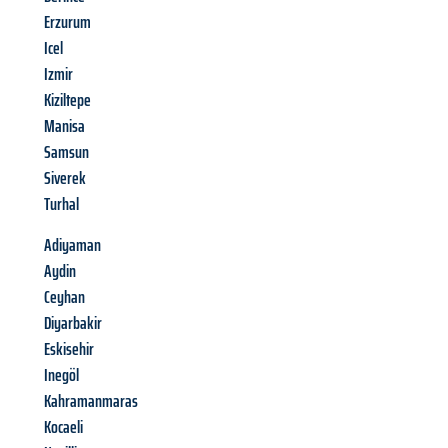
Erzurum
Icel
Izmir
Kiziltepe
Manisa
Samsun
Siverek
Turhal
Adiyaman
Aydin
Ceyhan
Diyarbakir
Eskisehir
Inegöl
Kahramanmaras
Kocaeli