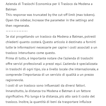
Azienda di Traslochi Economica per il Trasloco da Modena a
Batman
This response was truncated by the cut-off limit (max tokens).
Open the sidebar, Increase the parameter in the settings and
then regenerate.
————————-
Se stai progettando un trasloco da Modena a Batman, potresti
chiederti quanto costerà. Questo articolo è destinato a fornirti
tutte le informazioni necessarie per capire i costi associati a un
trasloco interurbano come questo.
Prima di tutto, è importante notare che l’azienda di traslochi
offre servizi professionali a prezzi equi. L’azienda è specializzata
in traslochi di ogni tipo, sia a livello locale che internazionale, e
comprende l’importanza di un servizio di qualità a un prezzo
ragionevole.
I costi di un trasloco sono influenzati da diversi fattori.
Innanzitutto, la distanza tra Modena e Batman è un fattore
significativo. Più lunga è la distanza, più alto sarà il costo del
trasloco. Inoltre, la quantità di beni da trasportare influisce