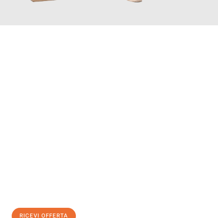
INFORMATI ORA
Scopri con Traslochi Modena quanto può essere
facile e senza
stress il tuo trasloco a Modena
. Il nostro team di esperti è
pronto ad assicurarti una transizione senza intoppi nella tua
nuova casa.
Ottieni subito
un'offerta non vincolante
e
risparmia € 100:
RICEVI OFFERTA
0299948957