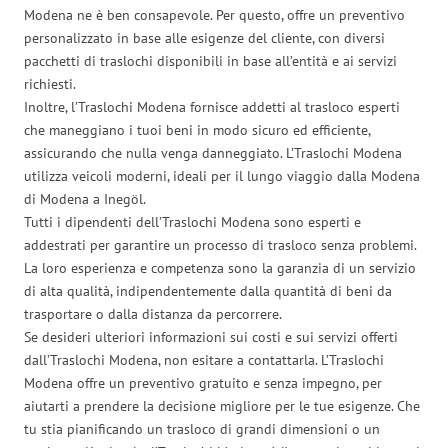
Modena ne è ben consapevole. Per questo, offre un preventivo
personalizzato in base alle esigenze del cliente, con diversi
pacchetti di traslochi disponibili in base all’entità e ai servizi
richiesti.
Inoltre, l’Traslochi Modena fornisce addetti al trasloco esperti
che maneggiano i tuoi beni in modo sicuro ed efficiente,
assicurando che nulla venga danneggiato. L’Traslochi Modena
utilizza veicoli moderni, ideali per il lungo viaggio dalla Modena
di Modena a Inegöl.
Tutti i dipendenti dell’Traslochi Modena sono esperti e
addestrati per garantire un processo di trasloco senza problemi.
La loro esperienza e competenza sono la garanzia di un servizio
di alta qualità, indipendentemente dalla quantità di beni da
trasportare o dalla distanza da percorrere.
Se desideri ulteriori informazioni sui costi e sui servizi offerti
dall’Traslochi Modena, non esitare a contattarla. L’Traslochi
Modena offre un preventivo gratuito e senza impegno, per
aiutarti a prendere la decisione migliore per le tue esigenze. Che
tu stia pianificando un trasloco di grandi dimensioni o un