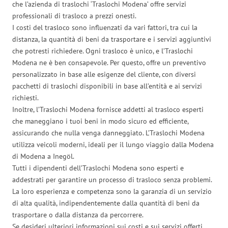
che l’azienda di traslochi ‘Traslochi Modena’ offre servizi
professionali di trasloco a prezzi onesti.
I costi del trasloco sono influenzati da vari fattori, tra cui la
distanza, la quantità di beni da trasportare e i servizi aggiuntivi
che potresti richiedere. Ogni trasloco è unico, e l’Traslochi
Modena ne è ben consapevole. Per questo, offre un preventivo
personalizzato in base alle esigenze del cliente, con diversi
pacchetti di traslochi disponibili in base all’entità e ai servizi
richiesti.
Inoltre, l’Traslochi Modena fornisce addetti al trasloco esperti
che maneggiano i tuoi beni in modo sicuro ed efficiente,
assicurando che nulla venga danneggiato. L’Traslochi Modena
utilizza veicoli moderni, ideali per il lungo viaggio dalla Modena
di Modena a Inegöl.
Tutti i dipendenti dell’Traslochi Modena sono esperti e
addestrati per garantire un processo di trasloco senza problemi.
La loro esperienza e competenza sono la garanzia di un servizio
di alta qualità, indipendentemente dalla quantità di beni da
trasportare o dalla distanza da percorrere.
Se desideri ulteriori informazioni sui costi e sui servizi offerti