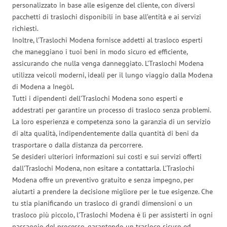
personalizzato in base alle esigenze del cliente, con diversi
pacchetti di traslochi disponibili in base all’entità e ai servizi
richiesti.
Inoltre, l’Traslochi Modena fornisce addetti al trasloco esperti
che maneggiano i tuoi beni in modo sicuro ed efficiente,
assicurando che nulla venga danneggiato. L’Traslochi Modena
utilizza veicoli moderni, ideali per il lungo viaggio dalla Modena
di Modena a Inegöl.
Tutti i dipendenti dell’Traslochi Modena sono esperti e
addestrati per garantire un processo di trasloco senza problemi.
La loro esperienza e competenza sono la garanzia di un servizio
di alta qualità, indipendentemente dalla quantità di beni da
trasportare o dalla distanza da percorrere.
Se desideri ulteriori informazioni sui costi e sui servizi offerti
dall’Traslochi Modena, non esitare a contattarla. L’Traslochi
Modena offre un preventivo gratuito e senza impegno, per
aiutarti a prendere la decisione migliore per le tue esigenze. Che
tu stia pianificando un trasloco di grandi dimensioni o un
trasloco più piccolo, l’Traslochi Modena è lì per assisterti in ogni
passaggio del processo, garantendo un trasloco sicuro ed