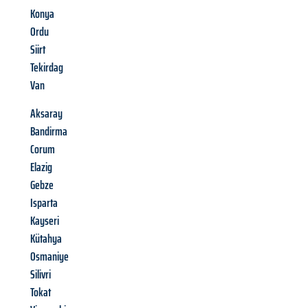
Konya
Ordu
Siirt
Tekirdag
Van
Aksaray
Bandirma
Corum
Elazig
Gebze
Isparta
Kayseri
Kütahya
Osmaniye
Silivri
Tokat