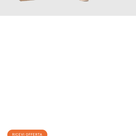
INFORMATI ORA
Scopri con Traslochi Modena quanto può essere
facile e senza
stress il tuo trasloco a Modena
. Il nostro team di esperti è
pronto ad assicurarti una transizione senza intoppi nella tua
nuova casa.
Ottieni subito
un'offerta non vincolante
e
risparmia € 100:
RICEVI OFFERTA
0299948957