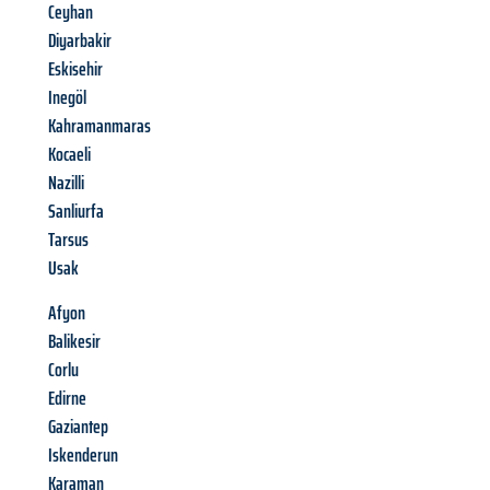
Ceyhan
Diyarbakir
Eskisehir
Inegöl
Kahramanmaras
Kocaeli
Nazilli
Sanliurfa
Tarsus
Usak
Afyon
Balikesir
Corlu
Edirne
Gaziantep
Iskenderun
Karaman