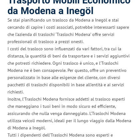
Trasporto Mobili Economico
da Modena a Inegöl
Se stai pianificando un trasloco da Modena a Inegöl e stai
cercando di capire i costi associati, potrebbe interessarti sapere
che l’azienda di traslochi ‘Traslochi Modena’ offre servizi
professionali di trasloco a prezzi onesti.
I costi del trasloco sono influenzati da vari fattori, tra cui la
distanza, la quantità di beni da trasportare e i servizi aggiuntivi
che potresti richiedere. Ogni trasloco è unico, e l’Traslochi
Modena ne è ben consapevole. Per questo, offre un preventivo
personalizzato in base alle esigenze del cliente, con diversi
pacchetti di traslochi disponibili in base all’entità e ai servizi
richiesti.
Inoltre, l’Traslochi Modena fornisce addetti al trasloco esperti
che maneggiano i tuoi beni in modo sicuro ed efficiente,
assicurando che nulla venga danneggiato. L’Traslochi Modena
utilizza veicoli moderni, ideali per il lungo viaggio dalla Modena
di Modena a Inegöl.
Tutti i dipendenti dell’Traslochi Modena sono esperti e