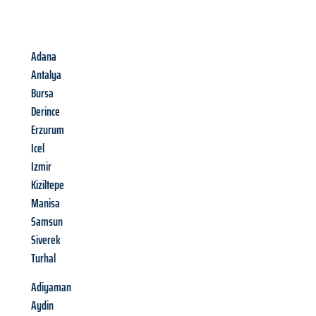
Adana
Antalya
Bursa
Derince
Erzurum
Icel
Izmir
Kiziltepe
Manisa
Samsun
Siverek
Turhal
Adiyaman
Aydin