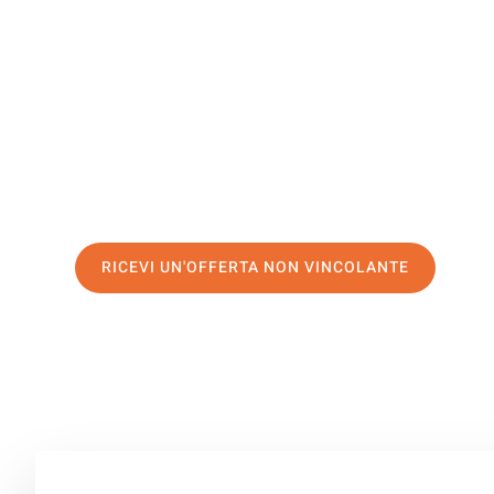
Blackburn
Il tuo trasloco Modena Blackburn può essere così facile
servizio di prima classe
e assicurati i
migliori prezzi in
Richiedo ora la tua offerta personalizzata e fai il prim
trasloco senza stress a Blackburn
RICEVI UN'OFFERTA NON VINCOLANTE
100% non vincolante – Risposta garantita entro 15 minuti.