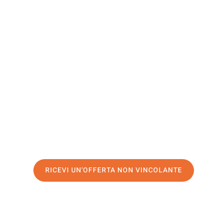
Dumfries 
Galloway
Il tuo trasloco Modena Dumfries and Galloway può esser
Sperimenta il nostro
servizio di prima classe
e assicurat
Modena
.
Richiedo ora la tua offerta personalizzata e fai il prim
trasloco senza stress a Dumfries and Galloway
RICEVI UN'OFFERTA NON VINCOLANTE
100% non vincolante – Risposta garantita entro 15 minuti.