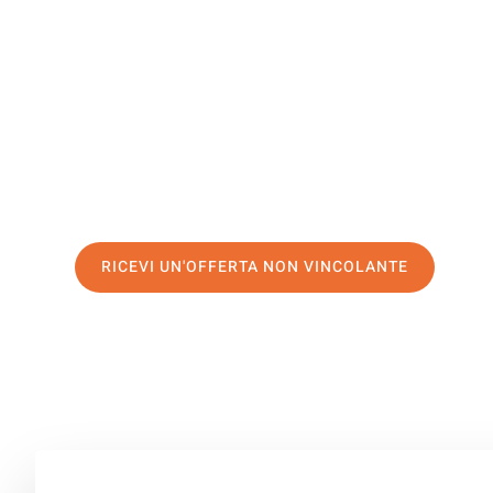
St Albans
Il tuo trasloco Modena St Albans può essere così facile!
servizio di prima classe
e assicurati i
migliori prezzi in
Richiedo ora la tua offerta personalizzata e fai il prim
trasloco senza stress a St Albans
RICEVI UN'OFFERTA NON VINCOLANTE
100% non vincolante – Risposta garantita entro 15 minuti.