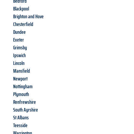
Bedford
Blackpool
Brighton and Hove
Chesterfield
Dundee
Exeter
Grimsby
Ipswich
Lincoln
Mansfield
Newport
Nottingham
Plymouth
Renfrewshire
South Ayrshire
St Albans
Teesside
Warrington