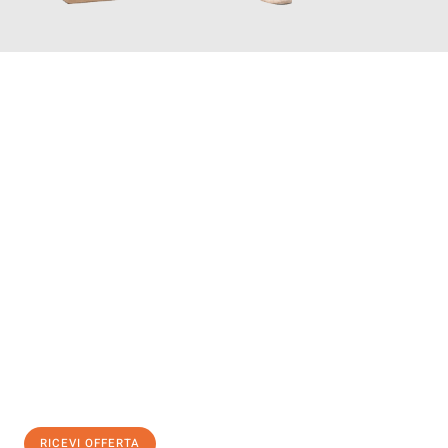
INFORMATI ORA
Scopri con Traslochi Modena quanto può essere
facile e senza
stress il tuo trasloco a Modena
. Il nostro team di esperti è
pronto ad assicurarti una transizione senza intoppi nella tua
nuova casa.
Ottieni subito
un'offerta non vincolante
e
risparmia € 100:
RICEVI OFFERTA
0299948957