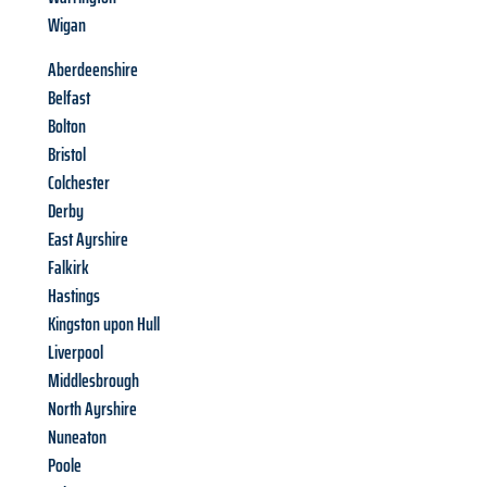
Wigan
Aberdeenshire
Belfast
Bolton
Bristol
Colchester
Derby
East Ayrshire
Falkirk
Hastings
Kingston upon Hull
Liverpool
Middlesbrough
North Ayrshire
Nuneaton
Poole