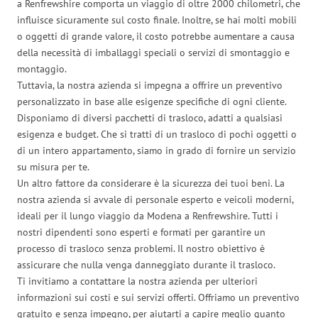
a Renfrewshire comporta un viaggio di oltre 2000 chilometri, che
influisce sicuramente sul costo finale. Inoltre, se hai molti mobili
o oggetti di grande valore, il costo potrebbe aumentare a causa
della necessità di imballaggi speciali o servizi di smontaggio e
montaggio.
Tuttavia, la nostra azienda si impegna a offrire un preventivo
personalizzato in base alle esigenze specifiche di ogni cliente.
Disponiamo di diversi pacchetti di trasloco, adatti a qualsiasi
esigenza e budget. Che si tratti di un trasloco di pochi oggetti o
di un intero appartamento, siamo in grado di fornire un servizio
su misura per te.
Un altro fattore da considerare è la sicurezza dei tuoi beni. La
nostra azienda si avvale di personale esperto e veicoli moderni,
ideali per il lungo viaggio da Modena a Renfrewshire. Tutti i
nostri dipendenti sono esperti e formati per garantire un
processo di trasloco senza problemi. Il nostro obiettivo è
assicurare che nulla venga danneggiato durante il trasloco.
Ti invitiamo a contattare la nostra azienda per ulteriori
informazioni sui costi e sui servizi offerti. Offriamo un preventivo
gratuito e senza impegno, per aiutarti a capire meglio quanto