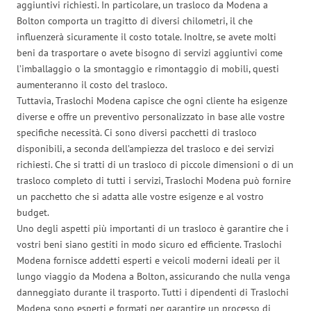
aggiuntivi richiesti. In particolare, un trasloco da Modena a
Bolton comporta un tragitto di diversi chilometri, il che
influenzerà sicuramente il costo totale. Inoltre, se avete molti
beni da trasportare o avete bisogno di servizi aggiuntivi come
l’imballaggio o la smontaggio e rimontaggio di mobili, questi
aumenteranno il costo del trasloco.
Tuttavia, Traslochi Modena capisce che ogni cliente ha esigenze
diverse e offre un preventivo personalizzato in base alle vostre
specifiche necessità. Ci sono diversi pacchetti di trasloco
disponibili, a seconda dell’ampiezza del trasloco e dei servizi
richiesti. Che si tratti di un trasloco di piccole dimensioni o di un
trasloco completo di tutti i servizi, Traslochi Modena può fornire
un pacchetto che si adatta alle vostre esigenze e al vostro
budget.
Uno degli aspetti più importanti di un trasloco è garantire che i
vostri beni siano gestiti in modo sicuro ed efficiente. Traslochi
Modena fornisce addetti esperti e veicoli moderni ideali per il
lungo viaggio da Modena a Bolton, assicurando che nulla venga
danneggiato durante il trasporto. Tutti i dipendenti di Traslochi
Modena sono esperti e formati per garantire un processo di