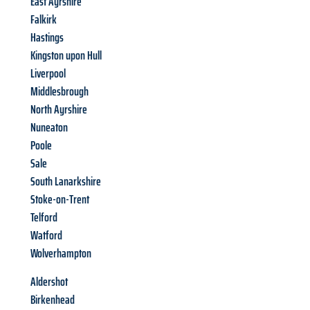
East Ayrshire
Falkirk
Hastings
Kingston upon Hull
Liverpool
Middlesbrough
North Ayrshire
Nuneaton
Poole
Sale
South Lanarkshire
Stoke-on-Trent
Telford
Watford
Wolverhampton
Aldershot
Birkenhead