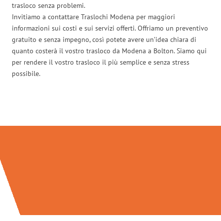
trasloco senza problemi.
Invitiamo a contattare Traslochi Modena per maggiori
informazioni sui costi e sui servizi offerti. Offriamo un preventivo
gratuito e senza impegno, così potete avere un’idea chiara di
quanto costerà il vostro trasloco da Modena a Bolton. Siamo qui
per rendere il vostro trasloco il più semplice e senza stress
possibile.
Traslochi Modena in numeri: