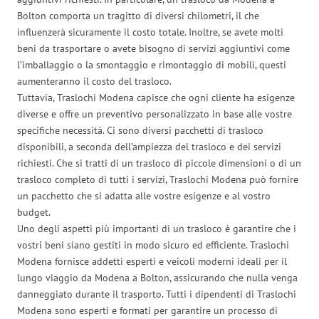
Bolton comporta un tragitto di diversi chilometri, il che
influenzerà sicuramente il costo totale. Inoltre, se avete molti
beni da trasportare o avete bisogno di servizi aggiuntivi come
l’imballaggio o la smontaggio e rimontaggio di mobili, questi
aumenteranno il costo del trasloco.
Tuttavia, Traslochi Modena capisce che ogni cliente ha esigenze
diverse e offre un preventivo personalizzato in base alle vostre
specifiche necessità. Ci sono diversi pacchetti di trasloco
disponibili, a seconda dell’ampiezza del trasloco e dei servizi
richiesti. Che si tratti di un trasloco di piccole dimensioni o di un
trasloco completo di tutti i servizi, Traslochi Modena può fornire
un pacchetto che si adatta alle vostre esigenze e al vostro
budget.
Uno degli aspetti più importanti di un trasloco è garantire che i
vostri beni siano gestiti in modo sicuro ed efficiente. Traslochi
Modena fornisce addetti esperti e veicoli moderni ideali per il
lungo viaggio da Modena a Bolton, assicurando che nulla venga
danneggiato durante il trasporto. Tutti i dipendenti di Traslochi
Modena sono esperti e formati per garantire un processo di