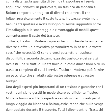
cui la distanza, la quantità di beni da trasportare e i servizi
aggiuntivi richiesti. In particolare, un trasloco da Modena a
Bolton comporta un tragitto di diversi chilometri, il che
influenzerà sicuramente il costo totale. Inoltre, se avete molti
beni da trasportare o avete bisogno di servizi aggiuntivi come
l’imballaggio o la smontaggio e rimontaggio di mobili, questi
aumenteranno il costo del trasloco.
Tuttavia, Traslochi Modena capisce che ogni cliente ha esigenze
diverse e offre un preventivo personalizzato in base alle vostre
specifiche necessità. Ci sono diversi pacchetti di trasloco
disponibili, a seconda dell’ampiezza del trasloco e dei servizi
richiesti. Che si tratti di un trasloco di piccole dimensioni o di un
trasloco completo di tutti i servizi, Traslochi Modena può fornire
un pacchetto che si adatta alle vostre esigenze e al vostro
budget.
Uno degli aspetti più importanti di un trasloco è garantire che i
vostri beni siano gestiti in modo sicuro ed efficiente. Traslochi
Modena fornisce addetti esperti e veicoli moderni ideali per il
lungo viaggio da Modena a Bolton, assicurando che nulla venga
danneggiato durante il trasporto. Tutti i dipendenti di Traslochi