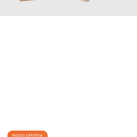
INFORMATI ORA
Scopri con Traslochi Modena quanto può essere
facile e senza
stress il tuo trasloco a Modena
. Il nostro team di esperti è
pronto ad assicurarti una transizione senza intoppi nella tua
nuova casa.
Ottieni subito
un'offerta non vincolante
e
risparmia € 100:
RICEVI OFFERTA
0299948957