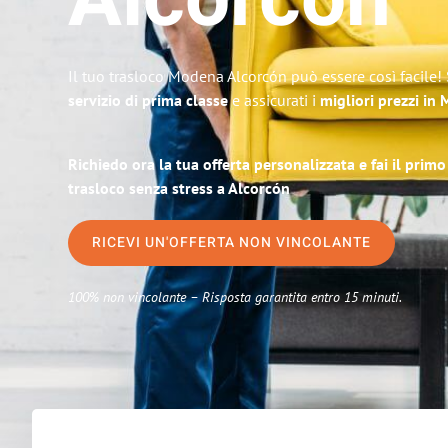
Alcorcón
Il tuo trasloco Modena Alcorcón può essere così facile!
servizio di prima classe
e assicurati i
migliori prezzi in
Richiedo ora la tua offerta personalizzata e fai il prim
trasloco senza stress a Alcorcón
RICEVI UN'OFFERTA NON VINCOLANTE
100% non vincolante – Risposta garantita entro 15 minuti.