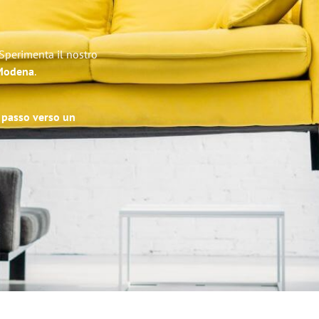
 Sperimenta il nostro
 Modena
.
o passo verso un