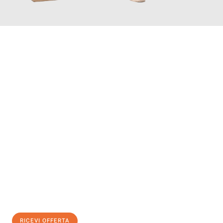
INFORMATI ORA
Scopri con Traslochi Modena quanto può essere
facile e senza
stress il tuo trasloco a Modena
. Il nostro team di esperti è
pronto ad assicurarti una transizione senza intoppi nella tua
nuova casa.
Ottieni subito
un'offerta non vincolante
e
risparmia € 100:
RICEVI OFFERTA
0299948957