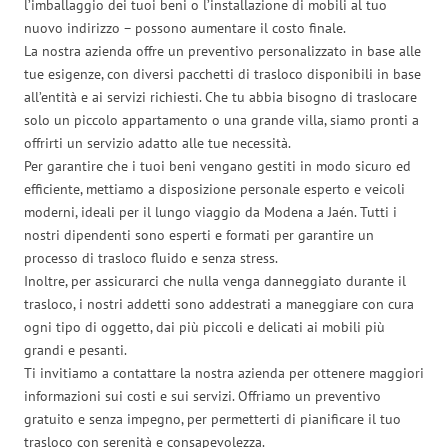
l’imballaggio dei tuoi beni o l’installazione di mobili al tuo
nuovo indirizzo – possono aumentare il costo finale.
La nostra azienda offre un preventivo personalizzato in base alle
tue esigenze, con diversi pacchetti di trasloco disponibili in base
all’entità e ai servizi richiesti. Che tu abbia bisogno di traslocare
solo un piccolo appartamento o una grande villa, siamo pronti a
offrirti un servizio adatto alle tue necessità.
Per garantire che i tuoi beni vengano gestiti in modo sicuro ed
efficiente, mettiamo a disposizione personale esperto e veicoli
moderni, ideali per il lungo viaggio da Modena a Jaén. Tutti i
nostri dipendenti sono esperti e formati per garantire un
processo di trasloco fluido e senza stress.
Inoltre, per assicurarci che nulla venga danneggiato durante il
trasloco, i nostri addetti sono addestrati a maneggiare con cura
ogni tipo di oggetto, dai più piccoli e delicati ai mobili più
grandi e pesanti.
Ti invitiamo a contattare la nostra azienda per ottenere maggiori
informazioni sui costi e sui servizi. Offriamo un preventivo
gratuito e senza impegno, per permetterti di pianificare il tuo
trasloco con serenità e consapevolezza.