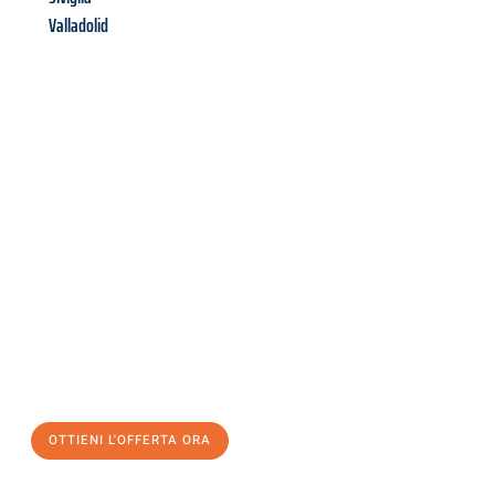
Valladolid
Richiedi ora la tua
offerta
al
miglior
prezzo !
Inviateci adesso la vostra richiesta non vincolante e
assicuratevi la vostra
offerta di trasloco per le vostre esigenze
a Modena
al miglior prezzo! Approfitta dell’occasione per
un
trasloco senza stress
e con il massimo comfort:
OTTIENI L'OFFERTA ORA