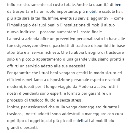
influisce sicuramente sul costo totale. Anche la quantità di
beni
da trasportare ha un ruolo importante: più
mobili
e scatole hai,
più alta sarà la tariffa. Infine, eventuali servizi aggiuntivi – come
l’imballaggio dei tuoi beni o l’installazione di mobili al tuo
nuovo indirizzo – possono aumentare il costo finale.
La nostra azienda offre un preventivo personalizzato in base alle
tue esigenze, con diversi pacchetti di trasloco disponibili in base
all’entità e ai servizi richiesti. Che tu abbia bisogno di traslocare
solo un piccolo appartamento o una grande villa, siamo pronti a
offrirti un servizio adatto alle tue necessità.
Per garantire che i tuoi beni vengano gestiti in modo sicuro ed
efficiente, mettiamo a disposizione personale esperto e veicoli
moderni, ideali per il lungo viaggio da Modena a Jaén. Tutti i
nostri dipendenti sono esperti e formati per garantire un
processo di trasloco fluido e senza stress.
Inoltre, per assicurarci che nulla venga danneggiato durante il
trasloco, i nostri addetti sono addestrati a maneggiare con cura
ogni tipo di oggetto, dai più piccoli e
delicati
ai mobili più
grandi e pesanti.