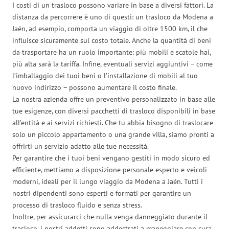
I costi di un trasloco possono variare in base a diversi fattori. La
distanza da percorrere è uno di questi: un trasloco da Modena a
Jaén, ad esempio, comporta un viaggio di oltre 1500 km, il che
influisce sicuramente sul costo totale. Anche la quantità di beni
da trasportare ha un ruolo importante: più mobili e scatole hai,
più alta sarà la tariffa. Infine, eventuali servizi aggiuntivi – come
l’imballaggio dei tuoi beni o l’installazione di mobili al tuo
nuovo indirizzo – possono aumentare il costo finale.
La nostra azienda offre un preventivo personalizzato in base alle
tue esigenze, con diversi pacchetti di trasloco disponibili in base
all’entità e ai servizi richiesti. Che tu abbia bisogno di traslocare
solo un piccolo appartamento o una grande villa, siamo pronti a
offrirti un servizio adatto alle tue necessità.
Per garantire che i tuoi beni vengano gestiti in modo sicuro ed
efficiente, mettiamo a disposizione personale esperto e veicoli
moderni, ideali per il lungo viaggio da Modena a Jaén. Tutti i
nostri dipendenti sono esperti e formati per garantire un
processo di trasloco fluido e senza stress.
Inoltre, per assicurarci che nulla venga danneggiato durante il
trasloco, i nostri addetti sono addestrati a maneggiare con cura