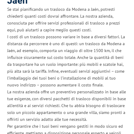
Jaén
Se stai pianificando un trasloco da Modena a Jaén, potresti
chiederti quanti costi dovrai affrontare. La nostra azienda,
conosciuta per offrire servizi professionali di trasloco a prezzi
equi, può aiutarti a capire meglio questi costi.
I costi di un trasloco possono variare in base a diversi fattori. La
distanza da percorrere è uno di questi: un trasloco da Modena a
Jaén, ad esempio, comporta un viaggio di oltre 1500 km, il che
influisce sicuramente sul costo totale. Anche la quantità di beni
da trasportare ha un ruolo importante: più mobili e scatole hai,
più alta sarà la tariffa. Infine, eventuali servizi aggiuntivi – come
l’imballaggio dei tuoi beni o l’installazione di mobili al tuo
nuovo indirizzo – possono aumentare il costo finale.
La nostra azienda offre un preventivo personalizzato in base alle
tue esigenze, con diversi pacchetti di trasloco disponibili in base
all’entità e ai servizi richiesti. Che tu abbia bisogno di traslocare
solo un piccolo appartamento o una grande villa, siamo pronti a
offrirti un servizio adatto alle tue necessità.
Per garantire che i tuoi beni vengano gestiti in modo sicuro ed
efficiente, mettiamo a disposizione personale esperto e veicoli