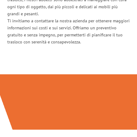
ogni tipo di oggetto, dai più piccoli e delicati ai mobili più
grandi e pesanti.
Ti invitiamo a contattare la nostra azienda per ottenere maggiori
informazioni sui costi e sui servizi. Offriamo un preventivo
gratuito e senza impegno, per permetterti di pianificare il tuo
trasloco con serenità e consapevolezza.
Traslochi Modena in numeri: