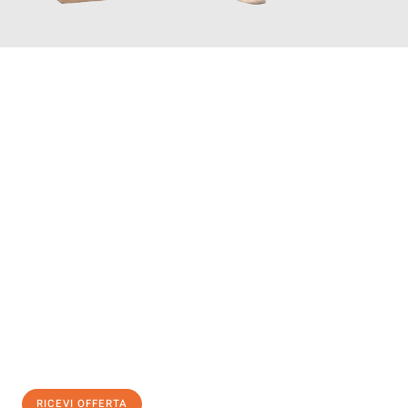
INFORMATI ORA
Scopri con Traslochi Modena quanto può essere
facile e senza
stress il tuo trasloco a Modena
. Il nostro team di esperti è
pronto ad assicurarti una transizione senza intoppi nella tua
nuova casa.
Ottieni subito
un'offerta non vincolante
e
risparmia € 100:
RICEVI OFFERTA
0299948957