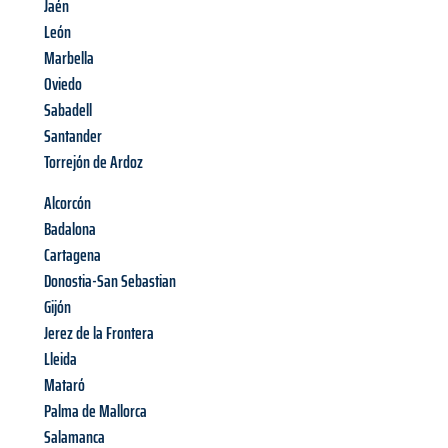
Jaén
León
Marbella
Oviedo
Sabadell
Santander
Torrejón de Ardoz
Alcorcón
Badalona
Cartagena
Donostia-San Sebastian
Gijón
Jerez de la Frontera
Lleida
Mataró
Palma de Mallorca
Salamanca