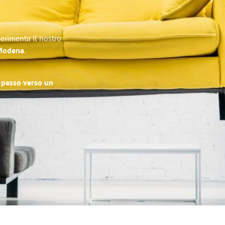
erimenta il nostro
 Modena
.
o passo verso un