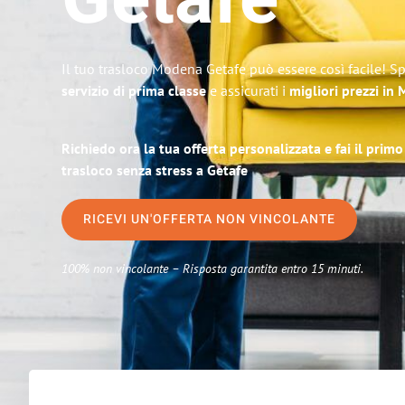
Getafe
Il tuo trasloco Modena Getafe può essere così facile! Sp
servizio di prima classe
e assicurati i
migliori prezzi in
Richiedo ora la tua offerta personalizzata e fai il prim
trasloco senza stress a Getafe
RICEVI UN'OFFERTA NON VINCOLANTE
100% non vincolante – Risposta garantita entro 15 minuti.