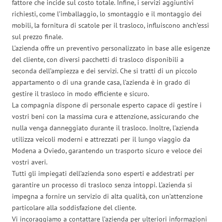
fattore che incide sul costo totale. Infine, i servizi aggiuntivi
richiesti, come l’imballaggio, lo smontaggio e il montaggio dei
mobili, la fornitura di scatole per il trasloco, influiscono anch’essi
sul prezzo finale.
L’azienda offre un preventivo personalizzato in base alle esigenze
del cliente, con diversi pacchetti di trasloco disponibili a
seconda dell’ampiezza e dei servizi. Che si tratti di un piccolo
appartamento o di una grande casa, l’azienda è in grado di
gestire il trasloco in modo efficiente e sicuro.
La compagnia dispone di personale esperto capace di gestire i
vostri beni con la massima cura e attenzione, assicurando che
nulla venga danneggiato durante il trasloco. Inoltre, l’azienda
utilizza veicoli moderni e attrezzati per il lungo viaggio da
Modena a Oviedo, garantendo un trasporto sicuro e veloce dei
vostri averi.
Tutti gli impiegati dell’azienda sono esperti e addestrati per
garantire un processo di trasloco senza intoppi. L’azienda si
impegna a fornire un servizio di alta qualità, con un’attenzione
particolare alla soddisfazione del cliente.
Vi incoraggiamo a contattare l’azienda per ulteriori informazioni