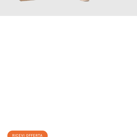
INFORMATI ORA
Scopri con Traslochi Modena quanto può essere
facile e senza
stress il tuo trasloco a Modena
. Il nostro team di esperti è
pronto ad assicurarti una transizione senza intoppi nella tua
nuova casa.
Ottieni subito
un'offerta non vincolante
e
risparmia € 100:
RICEVI OFFERTA
0299948957