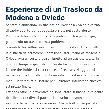
Esperienze di un Trasloco da
Modena a Oviedo
Se state pianificando un trasloco da Modena a Oviedo e cercate
di capire quanto potrebbe costare, siete nel posto giusto.
L’azienda di traslochi offre servizi professionali a prezzi equi,
garantendo un trasloco senza problemi.
Svariati fattori influenzano il costo di un trasloco. Innanzitutto,
la distanza da percorrere. Un trasloco interurbano da Modena a
Oviedo avrà un costo diverso rispetto ad un trasloco locale. In
secondo luogo, la quantità di beni da trasportare è un altro
fattore che incide sul costo totale. Infine, i servizi aggiuntivi
richiesti, come l’imballaggio, lo smontaggio e il montaggio dei
mobili, la fornitura di scatole per il trasloco, influiscono anch’essi
sul prezzo finale.
L’azienda offre un preventivo personalizzato in base alle esigenze
del cliente, con diversi pacchetti di trasloco disponibili a
seconda dell’ampiezza e dei servizi. Che si tratti di un piccolo
appartamento o di una grande casa, l’azienda è in grado di