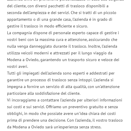
del cliente, con diversi pacchetti di trasloco disponibili a
seconda dell’ampiezza e dei servizi. Che si tratti di un piccolo
appartamento o di una grande casa, l’azienda è in grado di
gestire il trasloco in modo efficiente e sicuro.
La compagnia dispone di personale esperto capace di gestire i
vostri beni con la massima cura e attenzione, assicurando che
nulla venga danneggiato durante il trasloco. Inoltre, l’azienda
utilizza veicoli moderni e attrezzati per il lungo viaggio da
Modena a Oviedo, garantendo un trasporto sicuro e veloce dei
vostri averi.
Tutti gli impiegati dell’azienda sono esperti e addestrati per
garantire un processo di trasloco senza intoppi. L’azienda si
impegna a fornire un servizio di alta qualità, con un’attenzione
particolare alla soddisfazione del cliente.
Vi incoraggiamo a contattare l’azienda per ulteriori informazioni
sui costi e sui servizi. Offriamo un preventivo gratuito e senza
obblighi, in modo che possiate avere un’idea chiara dei costi
prima di prendere una decisione. Con l’azienda, il vostro trasloco
da Modena a Oviedo sarà un’esperienza senza stress.