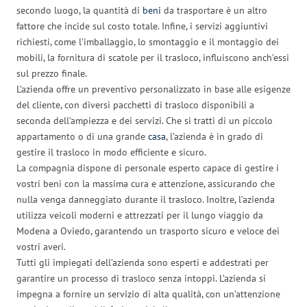
secondo luogo, la quantità di
beni
da trasportare è un altro
fattore che incide sul costo totale. Infine, i servizi aggiuntivi
richiesti, come l’imballaggio, lo smontaggio e il montaggio dei
mobili, la fornitura di scatole per il trasloco, influiscono anch’essi
sul prezzo finale.
L’azienda offre un preventivo personalizzato in base alle esigenze
del cliente, con diversi pacchetti di trasloco disponibili a
seconda dell’ampiezza e dei servizi. Che si tratti di un piccolo
appartamento o di una grande
casa
, l’azienda è in grado di
gestire il trasloco in modo efficiente e sicuro.
La compagnia dispone di personale esperto capace di gestire i
vostri beni con la massima cura e attenzione, assicurando che
nulla venga danneggiato durante il trasloco. Inoltre, l’azienda
utilizza veicoli moderni e attrezzati per il lungo viaggio da
Modena a Oviedo, garantendo un trasporto sicuro e veloce dei
vostri averi.
Tutti gli impiegati dell’azienda sono esperti e addestrati per
garantire un processo di trasloco senza intoppi. L’azienda si
impegna a fornire un servizio di alta qualità, con un’attenzione