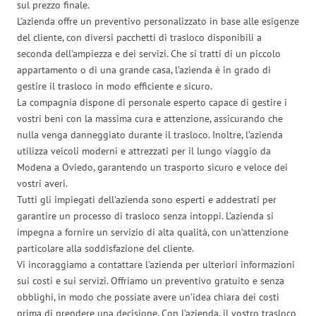
sul prezzo finale.
L’azienda offre un preventivo personalizzato in base alle esigenze
del cliente, con diversi pacchetti di trasloco disponibili a
seconda dell’ampiezza e dei servizi. Che si tratti di un piccolo
appartamento o di una grande casa, l’azienda è in grado di
gestire il trasloco in modo efficiente e sicuro.
La compagnia dispone di personale esperto capace di gestire i
vostri beni con la massima cura e attenzione, assicurando che
nulla venga danneggiato durante il trasloco. Inoltre, l’azienda
utilizza veicoli moderni e attrezzati per il lungo viaggio da
Modena a Oviedo, garantendo un trasporto sicuro e veloce dei
vostri averi.
Tutti gli impiegati dell’azienda sono esperti e addestrati per
garantire un processo di trasloco senza intoppi. L’azienda si
impegna a fornire un servizio di alta qualità, con un’attenzione
particolare alla soddisfazione del cliente.
Vi incoraggiamo a contattare l’azienda per ulteriori informazioni
sui costi e sui servizi. Offriamo un preventivo gratuito e senza
obblighi, in modo che possiate avere un’idea chiara dei costi
prima di prendere una decisione. Con l’azienda, il vostro trasloco