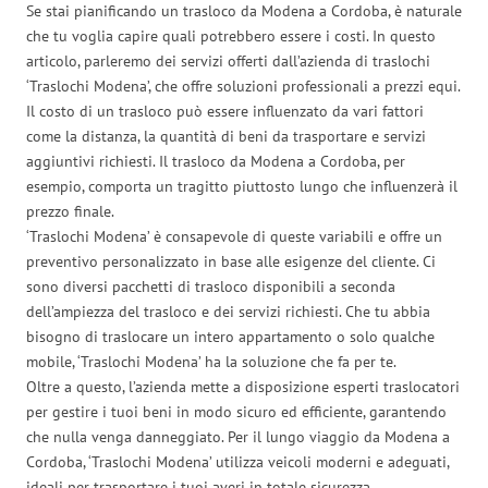
Se stai pianificando un trasloco da Modena a Cordoba, è naturale
che tu voglia capire quali potrebbero essere i costi. In questo
articolo, parleremo dei servizi offerti dall’azienda di traslochi
‘Traslochi Modena’, che offre soluzioni professionali a prezzi equi.
Il costo di un trasloco può essere influenzato da vari fattori
come la distanza, la quantità di beni da trasportare e servizi
aggiuntivi richiesti. Il trasloco da Modena a Cordoba, per
esempio, comporta un tragitto piuttosto lungo che influenzerà il
prezzo finale.
‘Traslochi Modena’ è consapevole di queste variabili e offre un
preventivo personalizzato in base alle esigenze del cliente. Ci
sono diversi pacchetti di trasloco disponibili a seconda
dell’ampiezza del trasloco e dei servizi richiesti. Che tu abbia
bisogno di traslocare un intero appartamento o solo qualche
mobile, ‘Traslochi Modena’ ha la soluzione che fa per te.
Oltre a questo, l’azienda mette a disposizione esperti traslocatori
per gestire i tuoi beni in modo sicuro ed efficiente, garantendo
che nulla venga danneggiato. Per il lungo viaggio da Modena a
Cordoba, ‘Traslochi Modena’ utilizza veicoli moderni e adeguati,
ideali per trasportare i tuoi averi in totale sicurezza.