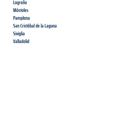
Logroño
Móstoles
Pamplona
San Cristóbal de la Laguna
Siviglia
Valladolid
Richiedi ora la tua
offerta
al
miglior
prezzo !
Inviateci adesso la vostra richiesta non vincolante e
assicuratevi la vostra
offerta di trasloco per le vostre esigenze
a Modena
al miglior prezzo! Approfitta dell’occasione per