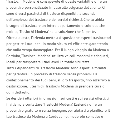
‘Traslochi Modena’ è consapevole di queste variabili e offre un
preventivo personalizzato in base alle esigenze del cliente. Ci
sono diversi pacchetti di trasloco disponibili a seconda
dell’ampiezza del trasloco e dei servizi richiesti. Che tu abbia
bisogno di traslocare un intero appartamento o solo qualche
mobile, ‘Traslochi Modena’ ha la soluzione che fa per te.
Oltre a questo, l’azienda mette a disposizione esperti traslocatori
per gestire i tuoi beni in modo sicuro ed efficiente, garantendo
che nulla venga danneggiato. Per il lungo viaggio da Modena a
Cordoba, ‘Traslochi Modena’ utilizza veicoli moderni e adeguati,
ideali per trasportare i tuoi averi in totale sicurezza.
Tutti i dipendenti di ‘Traslochi Modena’ sono esperti e formati
per garantire un processo di trasloco senza problemi. Dal
confezionamento dei tuoi beni, al loro trasporto, fino all’arrivo a
destinazione, il team di ‘Traslochi Modena’ si prenderà cura di
ogni dettaglio.
Se desideri ulteriori informazioni sui costi e sui servizi offerti, ti
invitiamo a contattare ‘Traslochi Modena’. L’azienda offre un
preventivo gratuito e senza impegno, per aiutarti a pianificare il
tuo trasloco da Modena a Cordoba nel modo più semplice e