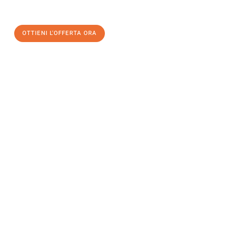
un
trasloco senza stress
e con il massimo comfort:
OTTIENI L'OFFERTA ORA