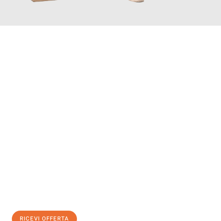
INFORMATI ORA
Scopri con Traslochi Modena quanto può essere
facile e senza
stress il tuo trasloco a Modena
. Il nostro team di esperti è
pronto ad assicurarti una transizione senza intoppi nella tua
nuova casa.
Ottieni subito
un'offerta non vincolante
e
risparmia € 100:
RICEVI OFFERTA
0299948957