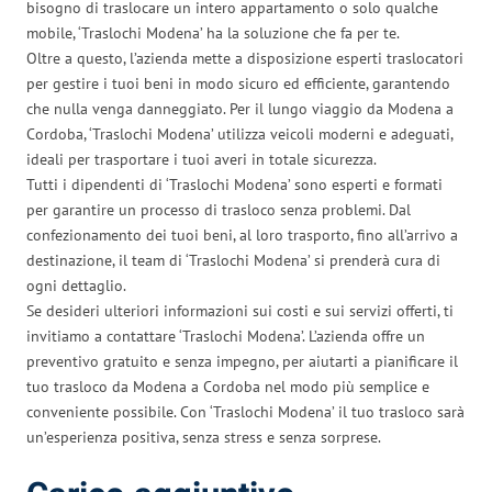
bisogno di traslocare un intero appartamento o solo qualche
mobile, ‘Traslochi Modena’ ha la soluzione che fa per te.
Oltre a questo, l’azienda mette a disposizione esperti traslocatori
per gestire i tuoi beni in modo sicuro ed efficiente, garantendo
che nulla venga danneggiato. Per il lungo viaggio da Modena a
Cordoba, ‘Traslochi Modena’ utilizza veicoli moderni e adeguati,
ideali per trasportare i tuoi averi in totale sicurezza.
Tutti i dipendenti di ‘Traslochi Modena’ sono esperti e formati
per garantire un processo di trasloco senza problemi. Dal
confezionamento dei tuoi beni, al loro trasporto, fino all’arrivo a
destinazione, il team di ‘Traslochi Modena’ si prenderà cura di
ogni dettaglio.
Se desideri ulteriori informazioni sui costi e sui servizi offerti, ti
invitiamo a contattare ‘Traslochi Modena’. L’azienda offre un
preventivo gratuito e senza impegno, per aiutarti a pianificare il
tuo trasloco da Modena a Cordoba nel modo più semplice e
conveniente possibile. Con ‘Traslochi Modena’ il tuo trasloco sarà
un’esperienza positiva, senza stress e senza sorprese.