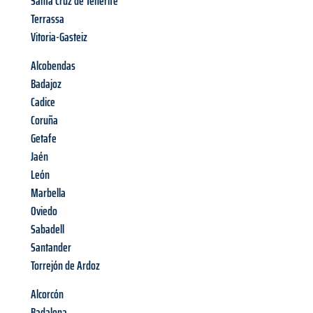
Santa Cruz de Tenerife
Terrassa
Vitoria-Gasteiz
Alcobendas
Badajoz
Cadice
Coruña
Getafe
Jaén
León
Marbella
Oviedo
Sabadell
Santander
Torrejón de Ardoz
Alcorcón
Badalona