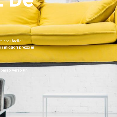
z De
 così facile!
i i
migliori prezzi in
o passo verso un