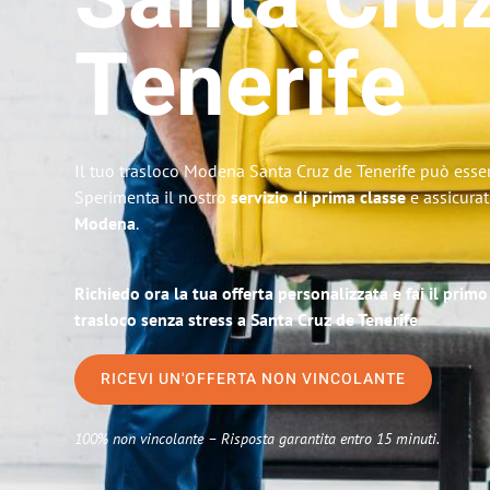
Santa Cru
Tenerife
Il tuo trasloco Modena Santa Cruz de Tenerife può essere
Sperimenta il nostro
servizio di prima classe
e assicurat
Modena
.
Richiedo ora la tua offerta personalizzata e fai il prim
trasloco senza stress a Santa Cruz de Tenerife
RICEVI UN'OFFERTA NON VINCOLANTE
100% non vincolante – Risposta garantita entro 15 minuti.